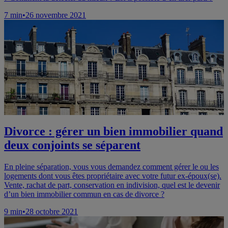
7
min
•
26 novembre 2021
Divorce : gérer un bien immobilier quand
deux conjoints se séparent
En pleine séparation, vous vous demandez comment gérer le ou les
logements dont vous êtes propriétaire avec votre futur ex-époux(se).
Vente, rachat de part, conservation en indivision, quel est le devenir
d’un bien immobilier commun en cas de divorce ?
9
min
•
28 octobre 2021