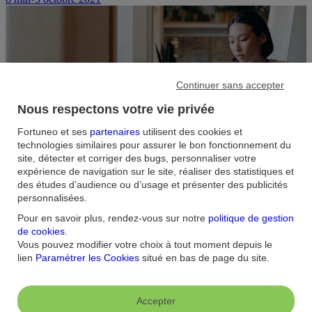
Continuer sans accepter
Nous respectons votre vie privée
Fortuneo et ses
partenaires
utilisent des cookies et
technologies similaires pour assurer le bon fonctionnement du
Tout savoir sur la notion de capacité
site, détecter et corriger des bugs, personnaliser votre
expérience de navigation sur le site, réaliser des statistiques et
d'emprunt en immobilier
des études d’audience ou d’usage et présenter des publicités
personnalisées.
La capacité d’emprunt pour un prêt immobilier correspond à la
Pour en savoir plus, rendez-vous sur notre
politique de gestion
somme maximale qu’il est possible d’obtenir de la part de la banque
de cookies
.
pour acheter un appartement ou une maison. Cette donnée dépend,
entre autres, du taux d’endettement.
Vous pouvez modifier votre choix à tout moment depuis le
lien
Paramétrer les Cookies
situé en bas de page du site.
7
min
•
30 septembre 2021
Accepter