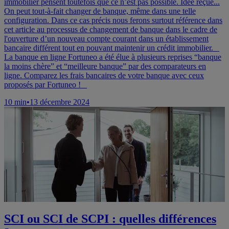
immobilier pensent toutefois que ce n’est pas possible. Idée reçue...
On peut tout-à-fait changer de banque, même dans une telle
configuration. Dans ce cas précis nous ferons surtout référence dans
cet article au processus de changement de banque dans le cadre de
l'ouverture d’un nouveau compte courant dans un établissement
bancaire différent tout en pouvant maintenir un crédit immobilier. _
La banque en ligne Fortuneo a été élue à plusieurs reprises “banque
la moins chère” et “meilleure banque” par des comparateurs en
ligne. Comparez les frais bancaires de votre banque avec ceux
proposés par Fortuneo ! _
10
min
•
13 décembre 2024
SCI ou SCI de SCPI : quelles différences