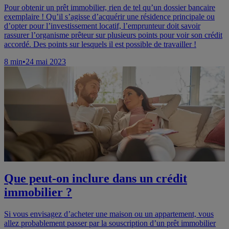
Pour obtenir un prêt immobilier, rien de tel qu’un dossier bancaire
exemplaire ! Qu’il s’agisse d’acquérir une résidence principale ou
d’opter pour l’investissement locatif, l’emprunteur doit savoir
rassurer l’organisme prêteur sur plusieurs points pour voir son crédit
accordé. Des points sur lesquels il est possible de travailler !
8
min
•
24 mai 2023
Que peut-on inclure dans un crédit
immobilier ?
Si vous envisagez d’acheter une maison ou un appartement, vous
allez probablement passer par la souscription d’un prêt immobilier