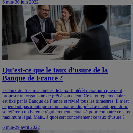
6
min
•
30 juin 2022
Qu’est-ce que le taux d’usure de la
Banque de France ?
Le taux de l’usure actuel est le taux d’intérêt maximum que peut
proposer un organisme de prêt à son client. Ce taux réglementaire
est fixé par la Banque de France et révisé tous les trimestres. Il n’est
cependant pas identique selon la nature du prêt. Le client peut donc
se référer à un barème régulièrement actualisé pour connaître ce taux
maximum légal. Mais.. à quoi sert concrètement ce taux d’usure ?
6
min
•
29 avril 2022