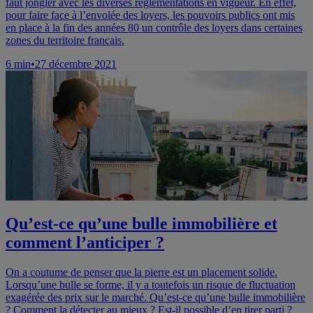
faut jongler avec les diverses réglementations en vigueur. En effet,
pour faire face à l’envolée des loyers, les pouvoirs publics ont mis
en place à la fin des années 80 un contrôle des loyers dans certaines
zones du territoire français.
6
min
•
27 décembre 2021
Qu’est-ce qu’une bulle immobilière et
comment l’anticiper ?
On a coutume de penser que la pierre est un placement solide.
Lorsqu’une bulle se forme, il y a toutefois un risque de fluctuation
exagérée des prix sur le marché. Qu’est-ce qu’une bulle immobilière
? Comment la détecter au mieux ? Est-il possible d’en tirer parti ?