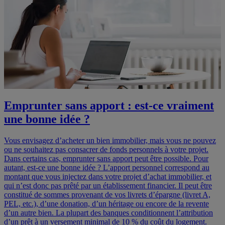
Emprunter sans apport : est-ce vraiment
une bonne idée ?
Vous envisagez d’acheter un bien immobilier, mais vous ne pouvez
ou ne souhaitez pas consacrer de fonds personnels à votre projet.
Dans certains cas, emprunter sans apport peut être possible. Pour
autant, est-ce une bonne idée ? L’apport personnel correspond au
montant que vous injectez dans votre projet d’achat immobilier, et
qui n’est donc pas prêté par un établissement financier. Il peut être
constitué de sommes provenant de vos livrets d’épargne (livret A,
PEL, etc.), d’une donation, d’un héritage ou encore de la revente
d’un autre bien. La plupart des banques conditionnent l’attribution
d’un prêt à un versement minimal de 10 % du coût du logement.