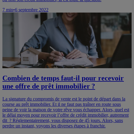
7
min
•
6 septembre 2022
Combien de temps faut-il pour recevoir
une offre de prêt immobilier ?
La signature du compromis de vente est le point de départ dans la
course au prêt immobilier. Et il ne faut pas traîner en route sous
peine de voir la maison de votre rêve vous échapper. Alors, quel est
le délai moyen pour recevoir l’offre de crédit immobilier, autrement
dit ? Réglementairement, vous disposez de 45 jours. Alors, sans
perdre un instant, voyons les diverses étapes à franchir.