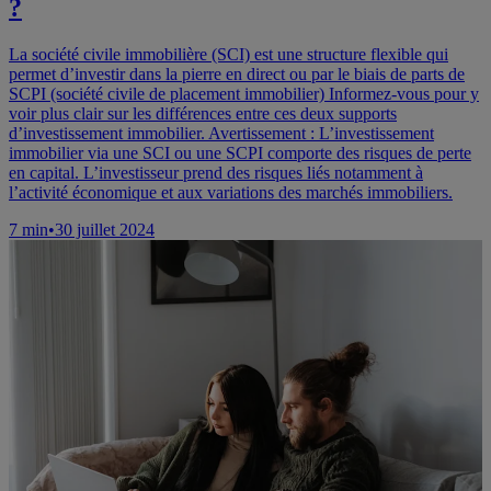
?
La société civile immobilière (SCI) est une structure flexible qui
permet d’investir dans la pierre en direct ou par le biais de parts de
SCPI (société civile de placement immobilier) Informez-vous pour y
voir plus clair sur les différences entre ces deux supports
d’investissement immobilier. Avertissement : L’investissement
immobilier via une SCI ou une SCPI comporte des risques de perte
en capital. L’investisseur prend des risques liés notamment à
l’activité économique et aux variations des marchés immobiliers.
7
min
•
30 juillet 2024