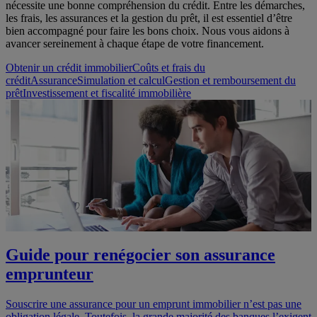
nécessite une bonne compréhension du crédit. Entre les démarches,
les frais, les assurances et la gestion du prêt, il est essentiel d’être
bien accompagné pour faire les bons choix. Nous vous aidons à
avancer sereinement à chaque étape de votre financement.
Obtenir un crédit immobilier
Coûts et frais du
crédit
Assurance
Simulation et calcul
Gestion et remboursement du
prêt
Investissement et fiscalité immobilière
Guide pour renégocier son assurance
emprunteur
Souscrire une assurance pour un emprunt immobilier n’est pas une
obligation légale. Toutefois, la grande majorité des banques l’exigent