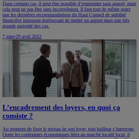
Dans certains cas, il peut être possible d’emprunter sans apport, mais
cela peut ne pas être sans inconvénient. Il faut tout de même noter
que les dernières recommandations du Haut Conseil de stabilité
financière imposent dorénavant de mettre un apport dans une très
grande majorité des cas.
7
min
•
29 avril 2022
L’encadrement des loyers, en quoi ça
consiste ?
Au moment de fixer le niveau de son loyer, tout bailleur s’interroge.
Outre les contraintes économiques liées au marché locatif local, il