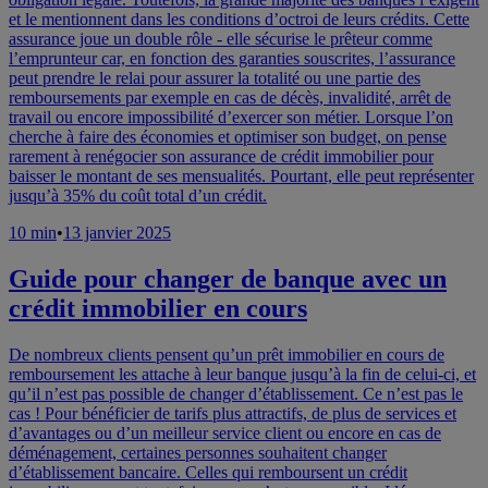
et le mentionnent dans les conditions d’octroi de leurs crédits. Cette
assurance joue un double rôle - elle sécurise le prêteur comme
l’emprunteur car, en fonction des garanties souscrites, l’assurance
peut prendre le relai pour assurer la totalité ou une partie des
remboursements par exemple en cas de décès, invalidité, arrêt de
travail ou encore impossibilité d’exercer son métier. Lorsque l’on
cherche à faire des économies et optimiser son budget, on pense
rarement à renégocier son assurance de crédit immobilier pour
baisser le montant de ses mensualités. Pourtant, elle peut représenter
jusqu’à 35% du coût total d’un crédit.
10 min
•
13 janvier 2025
Guide pour changer de banque avec un
crédit immobilier en cours
De nombreux clients pensent qu’un prêt immobilier en cours de
remboursement les attache à leur banque jusqu’à la fin de celui-ci, et
qu’il n’est pas possible de changer d’établissement. Ce n’est pas le
cas ! Pour bénéficier de tarifs plus attractifs, de plus de services et
d’avantages ou d’un meilleur service client ou encore en cas de
déménagement, certaines personnes souhaitent changer
d’établissement bancaire. Celles qui remboursent un crédit