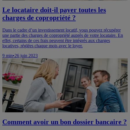
Le locataire doit-il payer toutes les
charges de copropriété ?
Dans le cadre d’un investissement locatif, vous pouvez récupérer
une partie des charges de copropriété auprès de votre locataire. En
effet, certains de ces frais peuvent être intégrés aux charges
locatives, réglées chaque mois avec le loyer.
9
min
•
26 juin 2023
Comment avoir un bon dossier bancaire ?