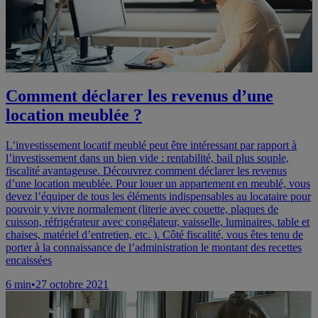
Comment déclarer les revenus d’une
location meublée ?
L’investissement locatif meublé peut être intéressant par rapport à
l’investissement dans un bien vide : rentabilité, bail plus souple,
fiscalité avantageuse. Découvrez comment déclarer les revenus
d’une location meublée. Pour louer un appartement en meublé, vous
devez l’équiper de tous les éléments indispensables au locataire pour
pouvoir y vivre normalement (literie avec couette, plaques de
cuisson, réfrigérateur avec congélateur, vaisselle, luminaires, table et
chaises, matériel d’entretien, etc. ). Côté fiscalité, vous êtes tenu de
porter à la connaissance de l’administration le montant des recettes
encaissées
6
min
•
27 octobre 2021