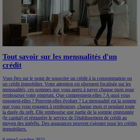
Tout savoir sur les mensualités d'un
crédit
Vous êtes sur le point de souscrire un crédit à la consommation ou
un crédit immobilier. Votre attention est sûrement focalisée sur les
mensualités, ces sommes que vous aurez à payer chaque mois pour
rembourser votre emprunt. Que comprennent-elles ? A quoi vous
engagent-elles ? Peuvent-elles évoluer ? La mensualité est la somme
que vous vous engagez à rembourser, chaque mois et pendant toute
la durée du prêt. Elle rembourse une partie de la somme empruntée
(le capital) et rémunère le service de l'établissement de crédit au
moyen des intérêts. Des assurances peuvent s'ajouter pour les crédits
immobiliers.
8
min
•
5 octobre 2021