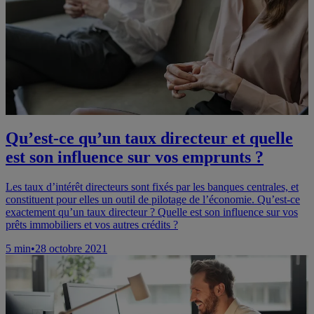
Qu’est-ce qu’un taux directeur et quelle
est son influence sur vos emprunts ?
Les taux d’intérêt directeurs sont fixés par les banques centrales, et
constituent pour elles un outil de pilotage de l’économie. Qu’est-ce
exactement qu’un taux directeur ? Quelle est son influence sur vos
prêts immobiliers et vos autres crédits ?
5
min
•
28 octobre 2021