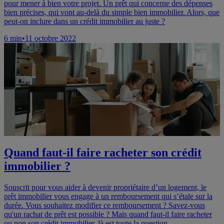
pour mener à bien votre projet. Un prêt qui concerne des dépenses
bien précises, qui vont au-delà du simple bien immobilier. Alors, que
peut-on inclure dans un crédit immobilier au juste ?
6
min
•
11 octobre 2022
Quand faut-il faire racheter son crédit
immobilier ?
Souscrit pour vous aider à devenir propriétaire d’un logement, le
prêt immobilier vous engage à un remboursement qui s’étale sur la
durée. Vous souhaitez modifier ce remboursement ? Savez-vous
qu'un rachat de prêt est possible ? Mais quand faut-il faire racheter
ou non son crédit immobilier, là est toute la question.