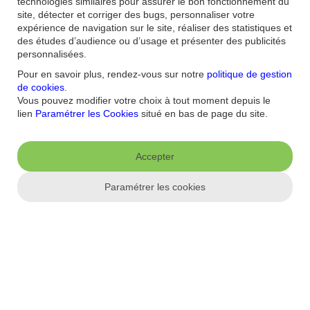
technologies similaires pour assurer le bon fonctionnement du
site, détecter et corriger des bugs, personnaliser votre
#02 PODCAST Femmes d'actions
expérience de navigation sur le site, réaliser des statistiques et
des études d’audience ou d’usage et présenter des publicités
Entre vie de couple, carrière et charge mentale, quelles
personnalisées.
conséquences sur la gestion financière des femmes ?
Pour en savoir plus, rendez-vous sur notre
politique de gestion
J'écoute
de cookies
.
Vous pouvez modifier votre choix à tout moment depuis le
lien
Paramétrer les Cookies
situé en bas de page du site.
Accepter
Paramétrer les cookies
Faut-il être riche pour investir ?
#03 PODCAST Femmes d'actions