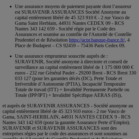
Une assurance moyens de paiement payante dont l’assureur
est SURAVENIR ASSURANCES Société Anonyme au
capital entièrement libéré de 45 323 910 € - 2 rue Vasco de
Gama Saint Herblain, 44931 Nantes CEDEX 09 - RCS
Nantes 343 142 659 - Société régie par le Code des
Assurances et soumise au contrôle de l'Autorité de Contrôle
Prudentiel et de Résolution
https://acpr.banque-france.fr/
, 4
Place de Budapest – CS 92459 – 75436 Paris Cedex 09.
Une assurance emprunteur souscrite auprès de :
SURAVENIR, Société anonyme à directoire et conseil de
surveillance au capital entièrement libéré de 1 175 000 000 €
euros - 232 rue Général Paulet - 29200 Brest - RCS Brest 330
033 127 (pour les garanties décès (DC), Perte Totale et
Irréversible d’Autonomie (PTIA), Incapacité Temporaire
Totale de travail (ITT) + Invalidité Permanente Partielle ou
Totale (IPP/IPT) + Invalidité Spécifique AERAS (IS)),
et auprès de SURAVENIR ASSURANCES - Société anonyme au
capital entièrement libéré de 45 323 910 euros - 2 rue Vasco de
Gama, SAINT-HERBLAIN, 44931 NANTES CEDEX 9 - RCS
Nantes 343 142 659 (pour la garantie Assurance Perte d’Emploi).
SURAVENIR et SURAVENIR ASSURANCES sont des
entreprises régies par le code des assurances et sont soumises au