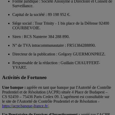
Forme juridique : Société Anonyme à Directoire et Conseil de
Surveillance.
Capital de la société : 89 198 952 €.
Siège social :
Tour Trinity - 1 bis place de la Défense 92400
COURBEVOIE.
Siren : RCS Nanterre 384 288 890.
N° de TVA intracommunautaire : FR51384288890.
Directeur de la publication : Grégory GUERMONPREZ.
Responsable de la rédaction : Guillain CHAUFFERT-
YVART.
Activités de Fortuneo
Une banque :
agréée en tant que banque par l'Autorité de Contrôle
Prudentiel et de Résolution (ACPR) située 4 Place de Budapest –
CS 92459 – 75436 Paris Cedex 09. L'agrément est consultable sur
le site de l'Autorité de Contrôle Prudentiel et de Résolution -
https://acpr.banque-france.fr/
.
Un Prestataire de Services d’Investissement :
agréé par l’ACPR