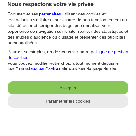
Nous respectons votre vie privée
Voir plus
Fortuneo et ses
partenaires
utilisent des cookies et
technologies similaires pour assurer le bon fonctionnement du
site, détecter et corriger des bugs, personnaliser votre
expérience de navigation sur le site, réaliser des statistiques et
des études d’audience ou d’usage et présenter des publicités
personnalisées.
Livrets d'épargne
Pour en savoir plus, rendez-vous sur notre
politique de gestion
Voir plus
de cookies
.
Vous pouvez modifier votre choix à tout moment depuis le
Aide et contact
lien
Paramétrer les Cookies
situé en bas de page du site.
FAQ
Nous contacter / Réclamations
Formulaires
Accessibilité : non
conforme
Sécurité
Plan du site
Accepter
Nous connaitre
Paramétrer les cookies
Qui sommes-nous ?
Banque la moins chère
Nos récompenses
Nos
engagements RSE
Recrutement
Espace Presse
Informations réglementaires