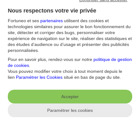
La protection de votre carte bancaire
Nous respectons votre vie privée
Questions/Réponses
Fortuneo et ses
partenaires
utilisent des cookies et
En savoir plus
technologies similaires pour assurer le bon fonctionnement du
site, détecter et corriger des bugs, personnaliser votre
DSP2 : la sécurité de vos opérations bancaires
expérience de navigation sur le site, réaliser des statistiques et
des études d’audience ou d’usage et présenter des publicités
L'authentification renforcée
personnalisées.
Le contrôle renforcé de vos données bancaires
Pour en savoir plus, rendez-vous sur notre
politique de gestion
de cookies
.
Questions/Réponses
Vous pouvez modifier votre choix à tout moment depuis le
lien
Paramétrer les Cookies
situé en bas de page du site.
En savoir plus
Comprendre pour mieux se protéger
Accepter
Nos ateliers en ligne vous permettent de passer de la théorie à la
pratique.
Paramétrer les cookies
Nos ateliers pour garder une longueur d’avance