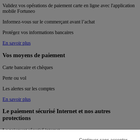
Validez vos opérations de paiement carte en ligne avec l'application
mobile Fortuneo
Informez-vous sur le commerçant avant l’achat
Protégez vos informations bancaires
En savoir plus
Vos moyens de paiement
Carte bancaire et chèques
Perte ou vol
Les alertes sur les comptes
En savoir plus
Le paiement sécurisé Internet et nos autres
protections
Le paiement sécurisé internet
Continuer sans accepter