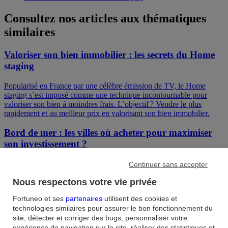
Consultez nos articles aux thématiques
similaires
Valoriser son bien immobilier : les secrets du Home
staging
Popularisé en France par une célèbre émission de TV, le Home
staging s’est imposé comme une technique incontournable pour
valoriser son bien à moindres frais. L’objectif ? Vendre le plus
rapidement et au meilleur prix en valorisant son bien immobilier.
Bord de mer : les villes où acheter pour maximiser
son investissement ?
Le bord de mer attire et le marché des résidences secondaires y
Continuer sans accepter
connaît un fort dynamisme depuis plusieurs années. Et cela malgré
Nous respectons votre vie privée
une fiscalité peu avantageuse. 3,54 millions, c’est le nombre de
résidences secondaires et de logements occasionnels enregistrés en
Fortuneo et ses
partenaires
utilisent des cookies et
France, en 2019, selon l’Insee. Autrement dit : un logement sur dix
technologies similaires pour assurer le bon fonctionnement du
en Métropole. Mais où dénicher le bon plan pour investir ? Quelles
site, détecter et corriger des bugs, personnaliser votre
sont les contraintes à anticiper ?
expérience de navigation sur le site, réaliser des statistiques et