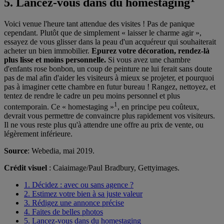
5. Lancez-vous dans du homestaging
Voici venue l'heure tant attendue des visites ! Pas de panique
cependant. Plutôt que de simplement « laisser le charme agir »,
essayez de vous glisser dans la peau d'un acquéreur qui souhaiterait
acheter un bien immobilier.
Epurez votre décoration, rendez-là
plus lisse et moins personnelle.
Si vous avez une chambre
d'enfants rose bonbon, un coup de peinture ne lui ferait sans doute
pas de mal afin d'aider les visiteurs à mieux se projeter, et pourquoi
pas à imaginer cette chambre en futur bureau ! Rangez, nettoyez, et
tentez de rendre le cadre un peu moins personnel et plus
1
contemporain. Ce « homestaging »
, en principe peu coûteux,
devrait vous permettre de convaincre plus rapidement vos visiteurs.
Il ne vous reste plus qu'à attendre une offre au prix de vente, ou
légèrement inférieure.
Source
: Webedia, mai 2019.
Crédit visuel
: Caiaimage/Paul Bradbury, Gettyimages.
1. Décidez : avec ou sans agence ?
2. Estimez votre bien à sa juste valeur
3. Rédigez une annonce précise
4. Faites de belles photos
5. Lancez-vous dans du homestaging