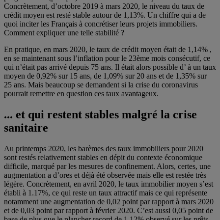
Concrètement, d’octobre 2019 à mars 2020, le niveau du taux de
crédit moyen est resté stable autour de 1,13%. Un chiffre qui a de
quoi inciter les Français à concrétiser leurs
projets immobiliers
.
Comment expliquer une telle stabilité ?
En pratique, en mars 2020, le taux de crédit moyen était de 1,14% ,
en se maintenant sous l’inflation pour le 23ème mois consécutif, ce
qui n’était pas arrivé depuis 75 ans. Il était alors possible d’
à un taux
moyen de 0,92% sur 15 ans, de 1,09% sur 20 ans et de 1,35% sur
25 ans. Mais beaucoup se demandent si la crise du coronavirus
pourrait remettre en question ces taux avantageux.
... et qui restent stables malgré la crise
sanitaire
Au printemps 2020, les barèmes des taux immobiliers pour 2020
sont restés relativement stables en dépit du contexte économique
difficile, marqué par les mesures de confinement. Alors, certes, une
augmentation a d’ores et déjà été observée mais elle est restée très
légère. Concrètement, en avril 2020, le taux immobilier moyen s’est
établi à 1.17%, ce qui reste un taux attractif mais ce qui représente
notamment une augmentation de 0,02 point par rapport à mars 2020
et de 0,03 point par rapport à février 2020. C’est aussi 0,05 point de
base de plus que le plancher record de 1.12% observé sur les prêts