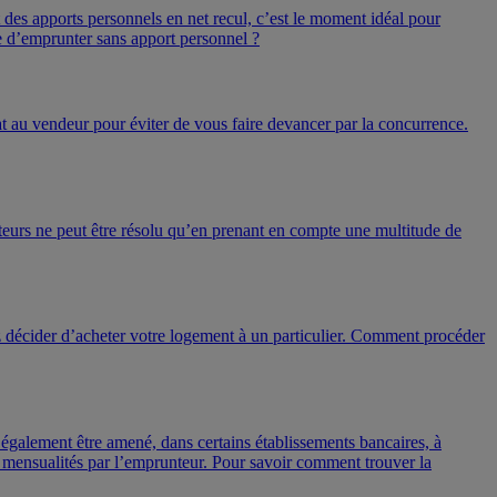
es apports personnels en net recul, c’est le moment idéal pour
le d’emprunter sans apport personnel ?
t au vendeur pour éviter de vous faire devancer par la concurrence.
teurs ne peut être résolu qu’en prenant en compte une multitude de
z décider d’acheter votre logement à un particulier. Comment procéder
t également être amené, dans certains établissements bancaires, à
es mensualités par l’emprunteur. Pour savoir comment trouver la