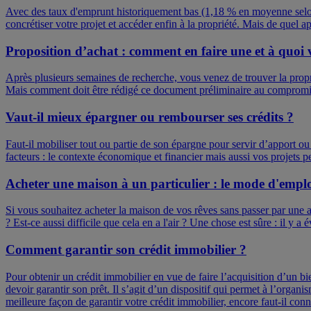
Avec des taux d'emprunt historiquement bas (1,18 % en moyenne selon
concrétiser votre projet et accéder enfin à la propriété. Mais de quel
Proposition d’achat : comment en faire une et à quoi v
Après plusieurs semaines de recherche, vous venez de trouver la propr
Mais comment doit être rédigé ce document préliminaire au compromis 
Vaut-il mieux épargner ou rembourser ses crédits ?
Faut-il mobiliser tout ou partie de son épargne pour servir d’apport 
facteurs : le contexte économique et financier mais aussi vos projets p
Acheter une maison à un particulier : le mode d'empl
Si vous souhaitez acheter la maison de vos rêves sans passer par une 
? Est-ce aussi difficile que cela en a l'air ? Une chose est sûre : il y
Comment garantir son crédit immobilier ?
Pour obtenir un crédit immobilier en vue de faire l’acquisition d’un bi
devoir garantir son prêt. Il s’agit d’un dispositif qui permet à l’org
meilleure façon de garantir votre crédit immobilier, encore faut-il connaî