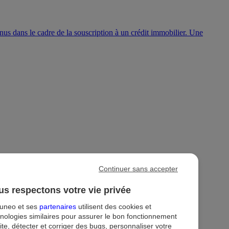
nus dans le cadre de la souscription à un crédit immobilier. Une
Continuer sans accepter
s respectons votre vie privée
ion
Droit au compte et clients fragiles
Dispositif d'alerte
tuneo et ses
partenaires
utilisent des cookies et
nologies similaires pour assurer le bon fonctionnement
ite, détecter et corriger des bugs, personnaliser votre