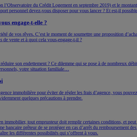
 l’Observatoire du Crédit Logement en septembre 2019) et le montant d
 apport personnel devez-vous disposer pour vous lancer ? Et est-il possib
ous engage-t-elle ?
iété de vos rêves. C’est le moment de soumettre une proposition d’acha
de vente et à quoi cela vous-engage-t-il ?
ou réduire son endettement ? Ce dilemme qui se pose à de nombreux débi
ersonnels, votre situation familiale…
oi
agence immobilière pour éviter de régler les frais d’agence, vous pouve
 a évidemment quelques précautions à prendre.
en immobilier, tout emprunteur doit remplir certaines conditions, et peu
anisme bancaire prêteur de se protéger en cas d’arrêt du remboursement d
tre les différentes possibilités qui s’offrent à vous.