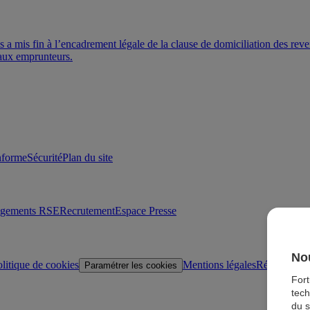
a mis fin à l’encadrement légale de la clause de domiciliation des reve
r aux emprunteurs.
onforme
Sécurité
Plan du site
agements RSE
Recrutement
Espace Presse
Nou
litique de cookies
Mentions légales
Réglementat
Paramétrer les cookies
For
tech
du s