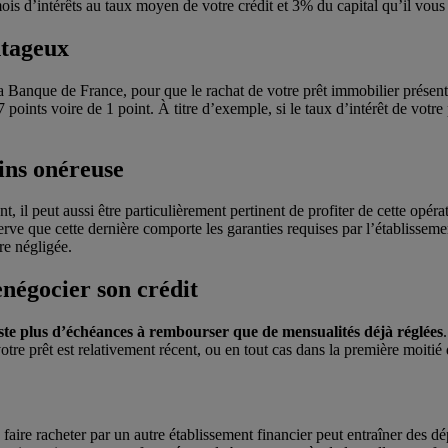
ois d’intérêts au taux moyen de votre crédit et 3% du capital qu’il vous
ntageux
anque de France, pour que le rachat de votre prêt immobilier présente un
points voire de 1 point. À titre d’exemple, si le taux d’intérêt de votre p
ns onéreuse
nt, il peut aussi être particulièrement pertinent de profiter de cette o
rve que cette dernière comporte les garanties requises par l’établissemen
re négligée.
négocier son crédit
este plus d’échéances à rembourser que de mensualités déjà réglées
votre prêt est relativement récent, ou en tout cas dans la première moiti
faire racheter par un autre établissement financier peut entraîner des d