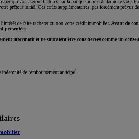
ossier qui vous seront facturés par la banque auprès de laquelle vous f
tre prêteur initial. Ces coûts supplémentaires, pas forcément prévus da
’intérêt de faire racheter ou non votre crédit immobilier.
Avant de conc
nt présentées
.
ement informatif et ne sauraient être considérées comme un conseil 
1
ne indemnité de remboursement anticipé
,
ilaires
mobilier