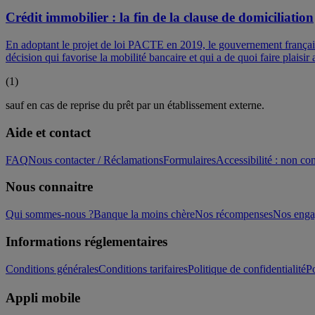
Crédit immobilier : la fin de la clause de domiciliation
En adoptant le projet de loi PACTE en 2019, le gouvernement français 
décision qui favorise la mobilité bancaire et qui a de quoi faire plaisi
(
1
)
sauf en cas de reprise du prêt par un établissement externe.
Aide et contact
FAQ
Nous contacter / Réclamations
Formulaires
Accessibilité : non c
Nous connaitre
Qui sommes-nous ?
Banque la moins chère
Nos récompenses
Nos eng
Informations réglementaires
Conditions générales
Conditions tarifaires
Politique de confidentialité
Po
Appli mobile