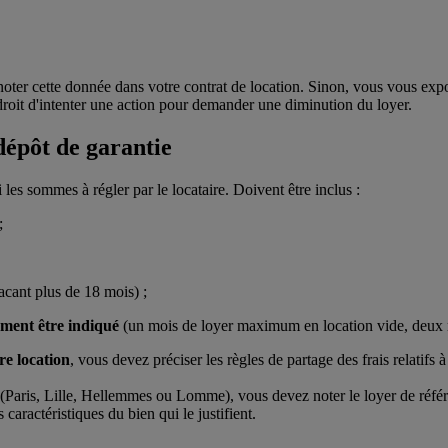
e noter cette donnée dans votre contrat de location. Sinon, vous vous exp
n droit d'intenter une action pour demander une diminution du loyer.
 dépôt de garantie
les sommes à régler par le locataire. Doivent être inclus :
;
vacant plus de 18 mois) ;
lement être indiqué
(un mois de loyer maximum en location vide, deux 
re location
, vous devez préciser les règles de partage des frais relatifs 
(Paris, Lille, Hellemmes ou Lomme), vous devez noter le loyer de référe
aractéristiques du bien qui le justifient.