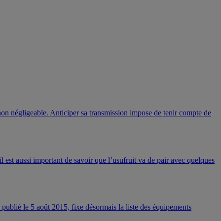
 non négligeable. Anticiper sa transmission impose de tenir compte de
il est aussi important de savoir que l’usufruit va de pair avec quelques
 publié le 5 août 2015, fixe désormais la liste des équipements