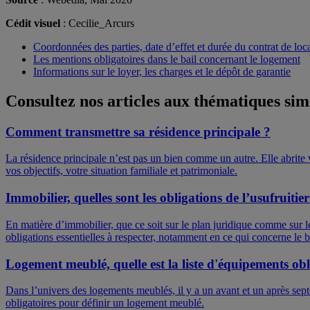
Cédit visuel
: Cecilie_Arcurs
Coordonnées des parties, date d’effet et durée du contrat de loc
Les mentions obligatoires dans le bail concernant le logement
Informations sur le loyer, les charges et le dépôt de garantie
Consultez nos articles aux thématiques sim
Comment transmettre sa résidence principale ?
La résidence principale n’est pas un bien comme un autre. Elle abrite 
vos objectifs, votre situation familiale et patrimoniale.
Immobilier, quelles sont les obligations de l’usufruitier
En matière d’immobilier, que ce soit sur le plan juridique comme sur le 
obligations essentielles à respecter, notamment en ce qui concerne le bi
Logement meublé, quelle est la liste d'équipements obl
Dans l’univers des logements meublés, il y a un avant et un après sept
obligatoires pour définir un logement meublé.