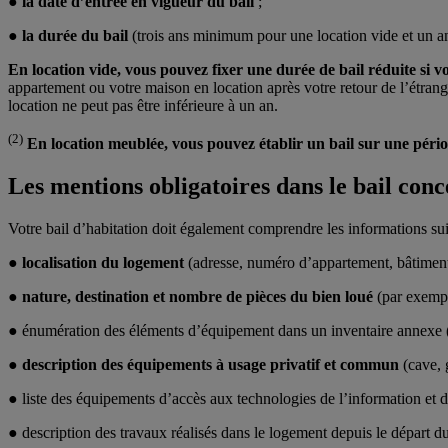
●
la date d’entrée en vigueur du bail
;
●
la durée du bail
(trois ans minimum pour une location vide et un an
En location vide, vous pouvez fixer une durée de bail réduite si v
appartement ou votre maison en location après votre retour de l’étranger
location ne peut pas être inférieure à un an.
(2)
En location meublée, vous pouvez établir un bail sur une périod
Les mentions obligatoires dans le bail con
Votre bail d’habitation doit également comprendre les informations sui
●
localisation du logement
(adresse, numéro d’appartement, bâtiment,
●
nature, destination et nombre de pièces du bien loué
(par exempl
● énumération des éléments d’équipement dans un inventaire annexe (cui
●
description des équipements à usage privatif et commun
(cave, 
● liste des équipements d’accès aux technologies de l’information et 
● description des travaux réalisés dans le logement depuis le départ du