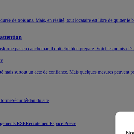
ée de trois ans. Mais, en réalité, tout locataire est libre de quitter le 
'attention
forme pas en cauchemar, il doit être bien préparé. Voici les points clés 
er
é mais surtout un acte de confiance. Mais quelques mesures peuvent perme
onforme
Sécurité
Plan du site
agements RSE
Recrutement
Espace Presse
Nou