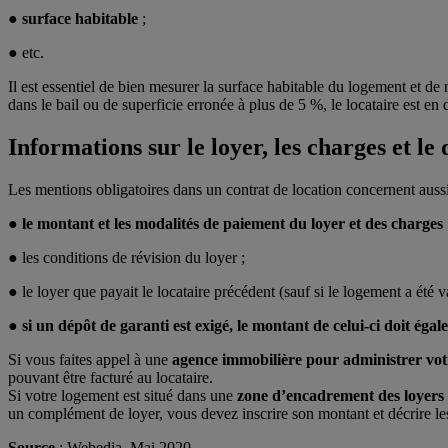
●
surface habitable
;
● etc.
Il est essentiel de bien mesurer la surface habitable du logement et d
dans le bail ou de superficie erronée à plus de 5 %, le locataire est e
Informations sur le loyer, les charges et le
Les mentions obligatoires dans un contrat de location concernent aussi 
●
le montant et les modalités de paiement du loyer et des charges
● les conditions de révision du loyer ;
● le loyer que payait le locataire précédent (sauf si le logement a été 
●
si un dépôt de garanti est exigé, le montant de celui-ci doit éga
Si vous faites appel à une
agence immobilière pour administrer vot
pouvant être facturé au locataire.
Si votre logement est situé dans une
zone d’encadrement des loyers
un complément de loyer, vous devez inscrire son montant et décrire les c
Source
: Webedia, Mai 2020