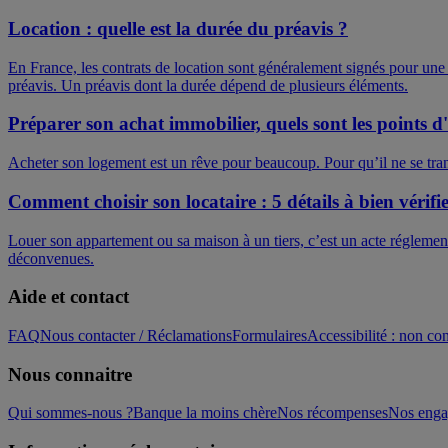
Location : quelle est la durée du préavis ?
En France, les contrats de location sont généralement signés pour une dur
préavis. Un préavis dont la durée dépend de plusieurs éléments.
Préparer son achat immobilier, quels sont les points d
Acheter son logement est un rêve pour beaucoup. Pour qu’il ne se trans
Comment choisir son locataire : 5 détails à bien vérifi
Louer son appartement ou sa maison à un tiers, c’est un acte réglement
déconvenues.
Aide et contact
FAQ
Nous contacter / Réclamations
Formulaires
Accessibilité : non c
Nous connaitre
Qui sommes-nous ?
Banque la moins chère
Nos récompenses
Nos eng