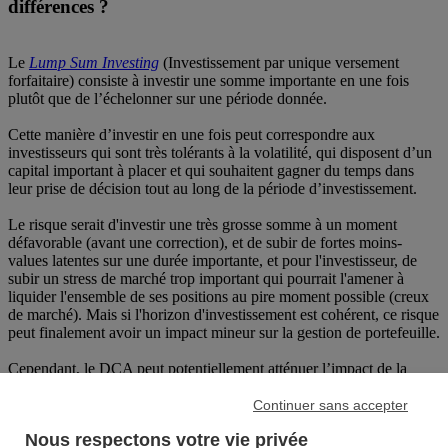
différences ?
Le
Lump Sum Investing
(Investissement par unique versement
forfaitaire) consiste à investir une somme importante en une fois
plutôt que de l’échelonner sur une période donnée.
Cette manière d’investir en une fois peut correspondre aux
investisseurs qui sont très tolérants à la volatilité, qui disposent d’un
capital important à placer et qui souhaitent gagner du temps dans
leur prise de décision tout au long de la période d’investissement.
Le risque serait d'investir une très grosse somme à un moment
défavorable (avant une correction), et de subir de fortes moins-
values latentes sur une durée importante, et pour l'investisseur, de
subir un stress de marché trop important qui pourrait l'amener à
liquider l'ensemble de ses positions au pire moment possible (creux
de marché). Mais si l'horizon d'investissement est cohérent, ce risque
peut finalement avoir un impact mineur sur la gestion de portefeuille.
Cependant, le DCA peut potentiellement atténuer l’impact de la
volatilité sur les investissements au fil du temps.
Continuer sans accepter
Dollar Cost Averaging
versus
Dollar Value Averaging
Nous respectons votre vie privée
(DVA) : quelles différences ?