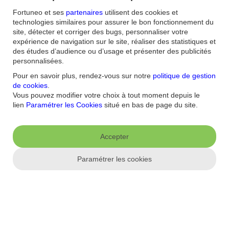
Fortuneo et ses
partenaires
utilisent des cookies et
technologies similaires pour assurer le bon fonctionnement du
Une stratégie d’investissement
dollar value averaging
a pour
site, détecter et corriger des bugs, personnaliser votre
fonction d’investir des sommes définies à l’avance pour atteindre un
expérience de navigation sur le site, réaliser des statistiques et
montant prédéterminé après une durée donnée.
des études d’audience ou d’usage et présenter des publicités
personnalisées.
Par rapport au DCA, le DVA permet de faire varier le montant des
sommes définies à l’avance : alors que l’investissement programmé
Pour en savoir plus, rendez-vous sur notre
politique de gestion
suppose que l’investisseur place des sommes identiques, le DVA
de cookies
.
invite l’investisseur à verser des sommes dont le montant varie.
Vous pouvez modifier votre choix à tout moment depuis le
lien
Paramétrer les Cookies
situé en bas de page du site.
Les risques sont de diminuer la rentabilité globale du portefeuille en
cas de correspondance entre un moment défavorable (situation de
marché pré-correction) et une surpondération des versements par
Accepter
rapport à sa moyenne tout au long de l'investissement programmé.
L’investissement en Bourse comporte un risque de perte totale ou
Paramétrer les cookies
partielle du capital investi.
Cet article est donné à titre purement informatif. Il ne constitue en
aucun cas un conseil d’ordre financier, juridique, fiscal ou un
conseil en investissement de la part de Fortuneo, et ne saurait
engager la responsabilité de Fortuneo pour toute décision prise ou
non sur cette base.