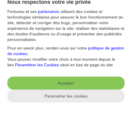
Nous respectons votre vie privée
Source
: Jellyfish, Mai 2021
Fortuneo et ses
partenaires
utilisent des cookies et
Crédit visuel
: EPetar Chernaev; Gettyimages
technologies similaires pour assurer le bon fonctionnement du
site, détecter et corriger des bugs, personnaliser votre
Définir votre stratégie d’investissement
Choisir le bon support pour investir en bourse
expérience de navigation sur le site, réaliser des statistiques et
Connaître les différents actifs financiers
des études d’audience ou d’usage et présenter des publicités
Créer un portefeuille boursier : en pratique
personnalisées.
Pour en savoir plus, rendez-vous sur notre
politique de gestion
Consultez nos articles aux thématiques
de cookies
.
similaires
Vous pouvez modifier votre choix à tout moment depuis le
lien
Paramétrer les Cookies
situé en bas de page du site.
En période de baisse des marchés financiers, faut-il
investir en Bourse ?
Accepter
Jour après jour, les marchés financiers évoluent et suscitent bien des
interrogations chez tous les investisseurs. Lorsque les marchés sont
Paramétrer les cookies
en baisse, que faut-il faire ? En profiter pour investir en Bourse en
vue d’un prochain rebond ou, au contraire, attendre de jours
meilleurs pour placer ses économies ?
Bourses mondiales : comment investir sur des
valeurs ou actions étrangères ?