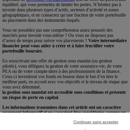
équilibré, qui vous permettra de limiter les pertes. N’hésitez pas à
investir dans plusieurs types d’actifs, secteurs d’activité et zones
géographiques, et ne consacrez qu’une fraction de votre portefeuille
au placement dans des instruments risqués.
Vous ne possédez pas une compréhension assez poussée des
marchés pour investir vous-même ? Ou vous ne disposez pas
d’assez de temps pour suivre vos placements ?
Votre intermédiaire
financier peut vous aider à créer et à faire fructifier votre
portefeuille boursier
.
En souscrivant une offre de gestion sous mandat (ou gestion
pilotée), vous déléguez la gestion de votre assurance-vie, de votre
PEA ou de votre compte-titres à des professionnels de la finance.
Ceux-ci investiront vos fonds en bourse dans le but d’en tirer le
meilleur parti, en accord avec vos objectifs et le niveau de risque que
vous avez déterminé.
la gestion sous mandat est accessible sous conditions et présente
un risque de perte en capital
.
Les informations transmises dans cet article ont un caractère
purement informatif et ne sauraient être considérées comme un
conseil délivré par Fortuneo (juridique, fiscal, investissement ou
Continuer sans accepter
autre)
.