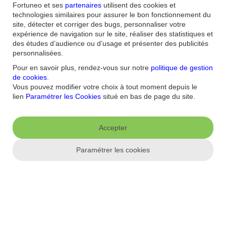
bancaire ?
Fortuneo et ses
partenaires
utilisent des cookies et
technologies similaires pour assurer le bon fonctionnement du
Voir tout
site, détecter et corriger des bugs, personnaliser votre
expérience de navigation sur le site, réaliser des statistiques et
Accueil
/
des études d’audience ou d’usage et présenter des publicités
FAQ
/
personnalisées.
Mon compte client
Pour en savoir plus, rendez-vous sur notre
politique de gestion
de cookies
.
Aide et contact
Vous pouvez modifier votre choix à tout moment depuis le
lien
Paramétrer les Cookies
situé en bas de page du site.
FAQ
Nous contacter / Réclamations
Formulaires
Accessibilité : non
conforme
Sécurité
Plan du site
Accepter
Nous connaitre
Qui sommes-nous ?
Banque la moins chère
Nos récompenses
Nos
Paramétrer les cookies
engagements RSE
Recrutement
Espace Presse
Informations réglementaires
Conditions générales
Conditions tarifaires
Politique de
confidentialité
Politique de cookies
Mentions
Paramétrer les cookies
légales
Réglementation
Droit au compte et clients fragiles
Dispositif