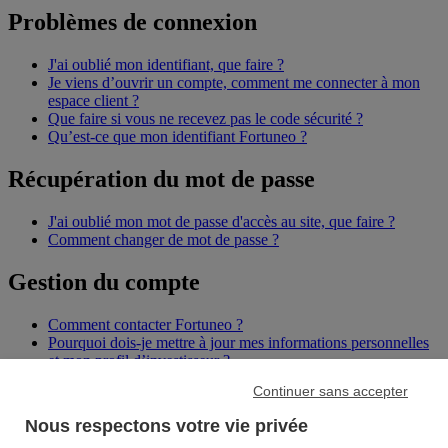
Problèmes de connexion
J'ai oublié mon identifiant, que faire ?
Je viens d’ouvrir un compte, comment me connecter à mon
espace client ?
Que faire si vous ne recevez pas le code sécurité ?
Qu’est-ce que mon identifiant Fortuneo ?
Récupération du mot de passe
J'ai oublié mon mot de passe d'accès au site, que faire ?
Comment changer de mot de passe ?
Gestion du compte
Comment contacter Fortuneo ?
Pourquoi dois-je mettre à jour mes informations personnelles
et mon profil d’investisseur ?
Quelles sont les opérations que je peux réaliser en ligne ?
Continuer sans accepter
Qu'est-ce que le Fonds de Garantie des Dépôts et de
Résolution (FGDR) ?
Nous respectons votre vie privée
Après réception, combien de temps ai-je pour activer ma carte