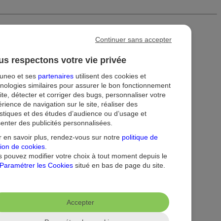
Continuer sans accepter
s respectons votre vie privée
tuneo et ses
partenaires
utilisent des cookies et
nologies similaires pour assurer le bon fonctionnement
ite, détecter et corriger des bugs, personnaliser votre
rience de navigation sur le site, réaliser des
istiques et des études d’audience ou d’usage et
enter des publicités personnalisées.
ion
Droit au compte et clients fragiles
Dispositif d'alerte
 en savoir plus, rendez-vous sur notre
politique de
ion de cookies
.
 pouvez modifier votre choix à tout moment depuis le
Paramétrer les Cookies
situé en bas de page du site.
Accepter