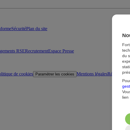
onforme
Sécurité
Plan du site
Nou
For
tech
agements RSE
Recrutement
Espace Presse
du s
expé
stat
prés
litique de cookies
Mentions légales
Réglementat
Paramétrer les cookies
Pour
gest
Vous
lien