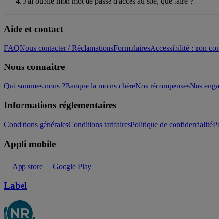
J'ai oublié mon mot de passe d'accès au site, que faire ?
Aide et contact
FAQ
Nous contacter / Réclamations
Formulaires
Accessibilité : non c
Nous connaitre
Qui sommes-nous ?
Banque la moins chère
Nos récompenses
Nos eng
Informations réglementaires
Conditions générales
Conditions tarifaires
Politique de confidentialité
Po
Appli mobile
App store
Google Play
Label