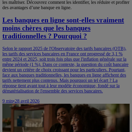
les maîtriser. Découvrez comment les identifier, les réduire et profiter
des avantages d’une banque en ligne.
Les banques en ligne sont-elles vraiment
moins chères que les banques
traditionnelles ? Pourquoi ?
Selon le rapport 2025 de l'Observatoire des tarifs bancaires (OTB),
les tarifs des services bancaires en France ont progressé de 3,1 %
entre 2024 et 2025, soit trois fois plus que l'inflation générale sur la
même période (1 %). Dans ce contexte, la question du coût bancaire
devient un critère de choix croissant pour les particuliers. Pourtant,
face aux banques traditionnelles, les banques en ligne affichent des
tarifs nettement plus contenus. Mais pourquoi un tel écart ? La
réponse tient avant tout à leur modèle économique, fondé sur la
dématérialisation de l'ensemble des services bancaires.
9
min
•
28 avril 2026