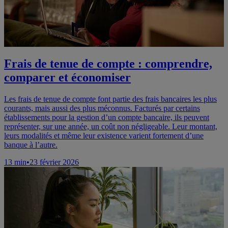
Frais de tenue de compte : comprendre,
comparer et économiser
Les frais de tenue de compte font partie des frais bancaires les plus
courants, mais aussi des plus méconnus. Facturés par certains
établissements pour la gestion d’un compte bancaire, ils peuvent
représenter, sur une année, un coût non négligeable. Leur montant,
leurs modalités et même leur existence varient fortement d’une
banque à l’autre.
13
min
•
23 février 2026