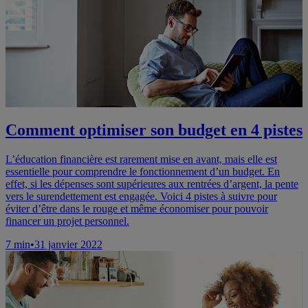
Comment optimiser son budget en 4 pistes
L’éducation financière est rarement mise en avant, mais elle est
essentielle pour comprendre le fonctionnement d’un budget. En
effet, si les dépenses sont supérieures aux rentrées d’argent, la pente
vers le surendettement est engagée. Voici 4 pistes à suivre pour
éviter d’être dans le rouge et même économiser pour pouvoir
financer un projet personnel.
7
min
•
31 janvier 2022