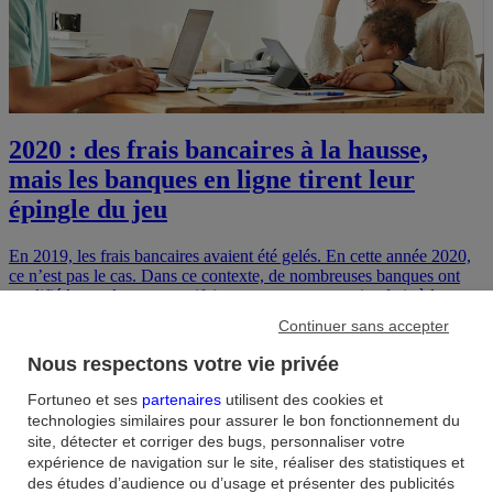
2020 : des frais bancaires à la hausse,
mais les banques en ligne tirent leur
épingle du jeu
En 2019, les frais bancaires avaient été gelés. En cette année 2020,
ce n’est pas le cas. Dans ce contexte, de nombreuses banques ont
modifié leurs plaquettes tarifaires en revoyant certains frais à la
hausse. Mais quels sont les services qui engendrent le plus de frais ?
Continuer sans accepter
Et comment les limiter au maximum ?
Nous respectons votre vie privée
5
min
•
31 juillet 2020
Fortuneo et ses
partenaires
utilisent des cookies et
technologies similaires pour assurer le bon fonctionnement du
site, détecter et corriger des bugs, personnaliser votre
expérience de navigation sur le site, réaliser des statistiques et
des études d’audience ou d’usage et présenter des publicités