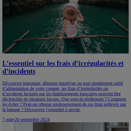
L’essentiel sur les frais d’irrégularités et
d’incidents
Découvert important, dépense imprévue ou tout simplement oubli
d’alimentation de votre compte, les frais d’irrégularités ou
d’incidents facturés par les établissements bancaires peuvent être
déclenchés de plusieurs façons. Que sont-ils réellement ? Comment
les éviter ? Peut-on obtenir remboursement de ces frais prélevés par
la banque ? Découvrez l’essentiel à savoir.
7
min
•
20 septembre 2024