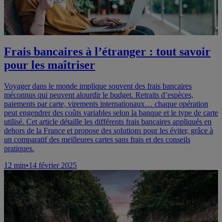
Frais bancaires à l’étranger : tout savoir
pour les maîtriser
Voyager dans le monde implique souvent des frais bancaires
méconnus qui peuvent alourdir le budget. Retraits d’espèces,
paiements par carte, virements internationaux… chaque opération
peut engendrer des coûts variables selon la banque et le type de carte
utilisé. Cet article détaille les différents frais bancaires appliqués en
dehors de la France et propose des solutions pour les éviter, grâce à
un comparatif des meilleures cartes sans frais et des conseils
pratiques.
12
min
•
14 février 2025