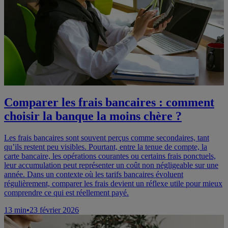
Comparer les frais bancaires : comment
choisir la banque la moins chère ?
Les frais bancaires sont souvent perçus comme secondaires, tant
qu’ils restent peu visibles. Pourtant, entre la tenue de compte, la
carte bancaire, les opérations courantes ou certains frais ponctuels,
leur accumulation peut représenter un coût non négligeable sur une
année. Dans un contexte où les tarifs bancaires évoluent
régulièrement, comparer les frais devient un réflexe utile pour mieux
comprendre ce qui est réellement payé.
13
min
•
23 février 2026