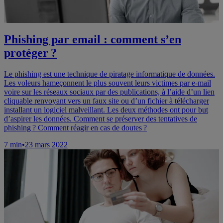
Phishing par email : comment s’en
protéger ?
Le phishing est une technique de piratage informatique de données.
Les voleurs hameçonnent le plus souvent leurs victimes par e-mail
voire sur les réseaux sociaux par des publications, à l’aide d’un lien
cliquable renvoyant vers un faux site ou d’un fichier à télécharger
installant un logiciel malveillant. Les deux méthodes ont pour but
d’aspirer les données. Comment se préserver des tentatives de
phishing ? Comment réagir en cas de doutes ?
7
min
•
23 mars 2022