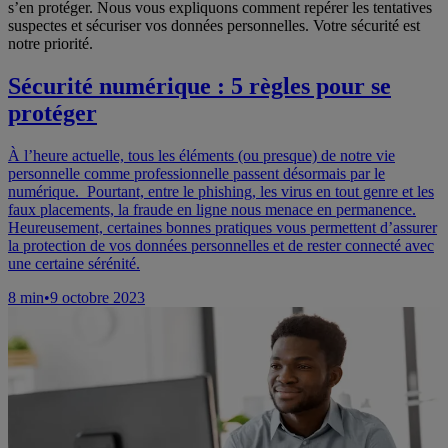
s’en protéger. Nous vous expliquons comment repérer les tentatives
suspectes et sécuriser vos données personnelles. Votre sécurité est
notre priorité.
Sécurité numérique : 5 règles pour se
protéger
À l’heure actuelle, tous les éléments (ou presque) de notre vie
personnelle comme professionnelle passent désormais par le
numérique. Pourtant, entre le phishing, les virus en tout genre et les
faux placements, la fraude en ligne nous menace en permanence.
Heureusement, certaines bonnes pratiques vous permettent d’assurer
la protection de vos données personnelles et de rester connecté avec
une certaine sérénité.
8
min
•
9 octobre 2023