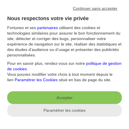
Continuer sans accepter
Nous respectons votre vie privée
Fraude à la carte bancaire, que devez-
Fortuneo et ses
partenaires
utilisent des cookies et
vous faire ?
technologies similaires pour assurer le bon fonctionnement du
site, détecter et corriger des bugs, personnaliser votre
expérience de navigation sur le site, réaliser des statistiques et
La fraude à la carte bancaire intervient quand un tiers utilise le
des études d’audience ou d’usage et présenter des publicités
moyen de paiement à l’insu de son titulaire pour régler un achat ou
faire un retrait. Que se passe-t-il alors ? Pas de panique : les sommes
personnalisées.
dérobées débitées sont, par principe, remboursées par votre banque
Pour en savoir plus, rendez-vous sur notre
politique de gestion
(sauf exceptions prévues par la loi). Une ou plusieurs opérations de
de cookies
.
paiement par carte dont vous n’êtes pas à l’origine apparaissent sur
Vous pouvez modifier votre choix à tout moment depuis le
votre relevé de compte : règlement de vêtements de marque, d’un
lien
Paramétrer les Cookies
situé en bas de page du site.
ordinateur portable, d’un voyage, de jetons dans un casino en
ligne… Il est probable que vous soyez victime d’une fraude à la
carte bancaire. Blocage de votre carte, demande de remboursement
des sommes dérobées, découvrez comment réagir face à une fraude
Accepter
à la carte bancaire?
Paramétrer les cookies
10
min
•
27 mars 2020