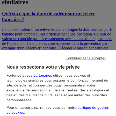
similaires
Qu'est-ce que la date de valeur sur un relevé
bancaire ?
La date de valeur d’un relevé bancaire désigne la date retenue par la
banque pour comptabiliser officiellement une opération. Ce jour de
valeur ne coïncide pas nécessairement avec la date d’enregistrement
de l’opération. Ce qui a des conséquences dans la prévention par
exemple d’un découvert bancaire. Décoder le jargon bancaire est
nécessaire pour comprendre comment fonctionne un compte
bancaire. Le jour de valeur fait partie justement de ces
Continuer sans accepter
incompréhensions car souvent confondu avec la date d’opération.
Alors, qu’est-ce que la date de valeur sur un relevé bancaire ?
Nous respectons votre vie privée
Pourquoi faut-il distinguer date de valeur et date d’opération ?
Fortuneo et ses
partenaires
utilisent des cookies et
Gommons ce flou pour faire des économies en évitant le découvert
technologies similaires pour assurer le bon fonctionnement du
bancaire et les agios!
site, détecter et corriger des bugs, personnaliser votre
Le découvert autorisé : quelles limites à ce dispositif ?
expérience de navigation sur le site, réaliser des statistiques et
des études d’audience ou d’usage et présenter des publicités
personnalisées.
Oublier de faire un virement pour alimenter votre compte ou voir
vos dépenses augmenter au cours d’un mois donné, ça peut arriver.
Pour en savoir plus, rendez-vous sur notre
politique de gestion
C’est pourquoi il peut être intéressant de demander une autorisation
de cookies
.
de découvert à votre banque. Ce service a toutefois des limites.