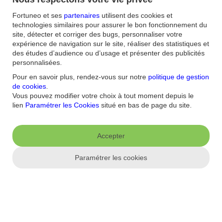
Fortuneo et ses
partenaires
utilisent des cookies et
technologies similaires pour assurer le bon fonctionnement du
site, détecter et corriger des bugs, personnaliser votre
Accueil
/
FAQ
/
expérience de navigation sur le site, réaliser des statistiques et
Carte bancaire
/
des études d’audience ou d’usage et présenter des publicités
J'ai oublié mon code et/ou bloqué ma carte bancaire, que faire
personnalisées.
?
Pour en savoir plus, rendez-vous sur notre
politique de gestion
de cookies
.
Vous pouvez modifier votre choix à tout moment depuis le
Aide et contact
lien
Paramétrer les Cookies
situé en bas de page du site.
FAQ
Nous contacter / Réclamations
Formulaires
Accessibilité : non
conforme
Sécurité
Plan du site
Accepter
Nous connaitre
Paramétrer les cookies
Qui sommes-nous ?
Banque la moins chère
Nos récompenses
Nos
engagements RSE
Recrutement
Espace Presse
Informations réglementaires
Conditions générales
Conditions tarifaires
Politique de
confidentialité
Politique de cookies
Mentions