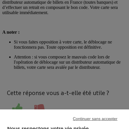
distributeur automatique de billets en France (toutes banques) et
d’effectuer un retrait en composant le bon code. Votre carte sera
utilisable immédiatement.
A noter :
Si vous faites opposition à votre carte, le déblocage ne
fonctionnera pas. Toute opposition est définitive.
Attention : si vous composez le mauvais code lors de
l'opération de déblocage sur un distributeur automatique de
billets, votre carte sera avalée par le distributeur.
Cette réponse vous a-t-elle été utile ?
Continuer sans accepter
Nous respectons votre vie privée