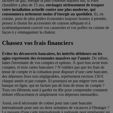
factures de gaz, énergie la plus coûteuse aujourd’hui, si votre
chaudière a plus de 15 ans,
envisagez sérieusement de troquer
votre installation actuelle contre une plus moderne, qui
consommera nettement moins d’énergie au quotidien
. Et, en
cuisine, pour de plus petites économies toujours bonnes à prendre,
pensez à choisir les accessoires de cuisson adéquats et à
systématiquement couvrir vos casseroles et vos poêles en cuisine de
façon à y emmagasiner la chaleur.
Chassez vos frais financiers
Éviter les découverts bancaires, les intérêts débiteurs ou les
agios représente des économies massives sur l’année
. De même,
faites l'inventaire de vos comptes et options. À quoi bon avoir trois
comptes, et trois cartes bancaires ? N’oubliez pas que les frais de
tenue de compte et la cotisation pour disposer d’une carte bancaire,
des dépenses fixes non négligeables, représentent environ 150 €
chaque année et par compte. Et pourquoi ne pas migrer vers une
banque en ligne, qui ne facture pas de frais de tenue de compte ?
Tous ces éléments sont à garder en tête pour comprendre comment
réduire efficacement et simplement vos dépenses mensuelles.
Aussi, est-il nécessaire de cotiser pour une carte bancaire
internationale pour une ou deux semaines de vacances à l'étranger ?
Le passage d'une carte internationale à nationale peut représenter un