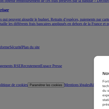
on obtenir remboursement de ces frais prélevés par la banque ? Découvre
riser
qui peuvent alourdir le budget. Retraits d’espèces, paiements par car
détaille les différents frais bancaires appliqués en dehors de la France et
onforme
Sécurité
Plan du site
agements RSE
Recrutement
Espace Presse
Nou
For
litique de cookies
Mentions légales
Réglementat
Paramétrer les cookies
tech
du s
expé
stat
prés