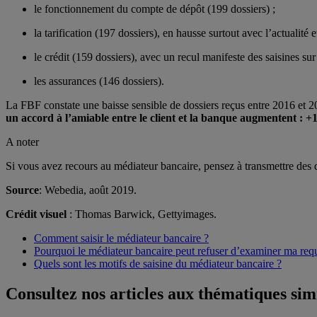
le fonctionnement du compte de dépôt (199 dossiers) ;
la tarification (197 dossiers), en hausse surtout avec l’actualité
le crédit (159 dossiers), avec un recul manifeste des saisines su
les assurances (146 dossiers).
La FBF constate une baisse sensible de dossiers reçus entre 2016 et 2
un accord à l’amiable entre le client et la banque augmentent : +
A noter
Si vous avez recours au médiateur bancaire, pensez à transmettre des d
Source
: Webedia, août 2019.
Crédit visuel
: Thomas Barwick, Gettyimages.
Comment saisir le médiateur bancaire ?
Pourquoi le médiateur bancaire peut refuser d’examiner ma req
Quels sont les motifs de saisine du médiateur bancaire ?
Consultez nos articles aux thématiques sim