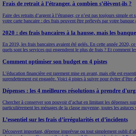
Frais de retrait à l’étranger, à combien s’élèvent-ils ?
Faire des retraits d’argent à l’étranger, ce n’est pas toujours simple e
votre carte bancaire : des frais peuvent être prélevés par votre banque 
2020 : des frais bancaires à la hausse, mais les banques
En 2019, les frais bancaires avaient été gelés. En cette année 2020, ce
quels sont les services qui engendrent le plus de frais ? Et comment l
Comment optimiser son budget en 4 pistes
L’éducation financière est rarement mise en avant, mais elle est essent
surendettement est engagée. Voici 4 pistes à suivre pour éviter d’êtr
Dépenses : les 4 meilleures résolutions à prendre d'ur
Chercher à conserver son pouvoir d’achat en limitant les dépenses supe
particulièrement les ménages de la classe moyenne, toutes les astuce
L’essentiel sur les frais d’irrégularités et d’incidents
Découvert important, dépense imprévue ou tout simplement oubli d’alime