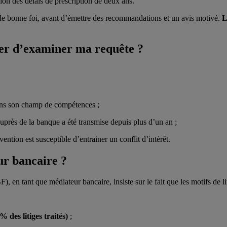
on des délais de prescription de deux ans.
de bonne foi, avant d’émettre des recommandations et un avis motivé.
L
ser d’examiner ma requête ?
dans son champ de compétences ;
auprès de la banque a été transmise depuis plus d’un an ;
ention est susceptible d’entrainer un conflit d’intérêt.
ur bancaire ?
, en tant que médiateur bancaire, insiste sur le fait que les motifs de l
 des litiges traités)
;