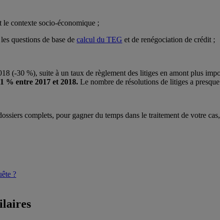
 et le contexte socio-économique ;
r les questions de base de
calcul du TEG
et de renégociation de crédit ;
018 (-30 %), suite à un taux de règlement des litiges en amont plus imp
11 % entre 2017 et 2018.
Le nombre de résolutions de litiges a presque 
ossiers complets, pour gagner du temps dans le traitement de votre cas, 
uête ?
ilaires