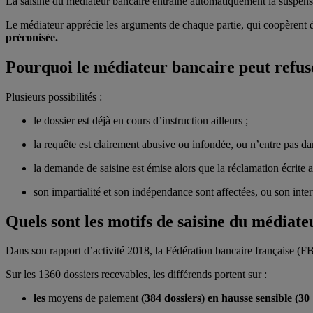
La saisine du médiateur bancaire entraine automatiquement la suspensi
Le médiateur apprécie les arguments de chaque partie, qui coopèrent 
préconisée.
Pourquoi le médiateur bancaire peut refu
Plusieurs possibilités :
le dossier est déjà en cours d’instruction ailleurs ;
la requête est clairement abusive ou infondée, ou n’entre pas 
la demande de saisine est émise alors que la réclamation écrite 
son impartialité et son indépendance sont affectées, ou son interv
Quels sont les motifs de saisine du médiate
Dans son rapport d’activité 2018, la Fédération bancaire française (FBF)
Sur les 1360 dossiers recevables, les différends portent sur :
les
moyens de paiement
(384 dossiers) en hausse sensible (30 %