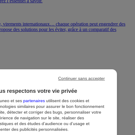
z l’essentiel à savoir.
te, virements internationaux… chaque opération peut engendrer des
 propose des solutions pour les éviter, grâce à un comparatif des
Continuer sans accepter
s respectons votre vie privée
tuneo et ses
partenaires
utilisent des cookies et
ion
Droit au compte et clients fragiles
Dispositif d'alerte
nologies similaires pour assurer le bon fonctionnement
ite, détecter et corriger des bugs, personnaliser votre
rience de navigation sur le site, réaliser des
istiques et des études d’audience ou d’usage et
enter des publicités personnalisées.