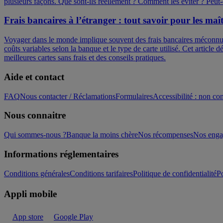
plusieurs façons. Que sont-ils réellement ? Comment les éviter ? Peut-
Frais bancaires à l’étranger : tout savoir pour les maît
Voyager dans le monde implique souvent des frais bancaires méconnus 
coûts variables selon la banque et le type de carte utilisé. Cet article 
meilleures cartes sans frais et des conseils pratiques.
Aide et contact
FAQ
Nous contacter / Réclamations
Formulaires
Accessibilité : non c
Nous connaitre
Qui sommes-nous ?
Banque la moins chère
Nos récompenses
Nos eng
Informations réglementaires
Conditions générales
Conditions tarifaires
Politique de confidentialité
Po
Appli mobile
App store
Google Play