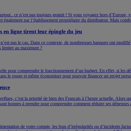
t surtout.. ce n’est pas toujours gratuit ! Si vous voyagez hors d’Europe,
et également par l’établissement propriétaire du distributeur. Mais combie
 en ligne tirent leur épingle du jeu
 n’est pas le cas. Dans ce contexte, de nombreuses banques ont modifié le
es limiter au maximum ?
ielle pour comprendre le fonctionnement d’un budget. En effet, si les dé
e dans le rouge et même économiser pour pouvoir financer un projet pers
gence
rflues, c’est la priorité de bien des Français à l’heure actuelle. Alors
s sont bonnes à prendre pour comprendre comment réduire ses dépenses 
ntation de votre compte, les frais d’irrégularités ou d’incidents factu