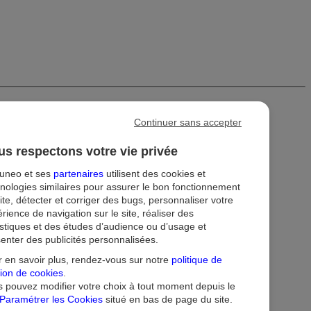
Continuer sans accepter
s respectons votre vie privée
tuneo et ses
partenaires
utilisent des cookies et
nologies similaires pour assurer le bon fonctionnement
ite, détecter et corriger des bugs, personnaliser votre
rience de navigation sur le site, réaliser des
istiques et des études d’audience ou d’usage et
enter des publicités personnalisées.
ion
Droit au compte et clients fragiles
Dispositif d'alerte
 en savoir plus, rendez-vous sur notre
politique de
ion de cookies
.
 pouvez modifier votre choix à tout moment depuis le
Paramétrer les Cookies
situé en bas de page du site.