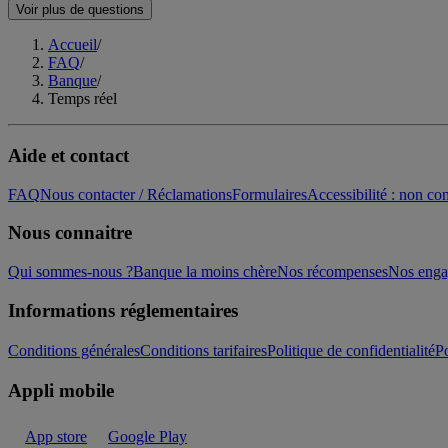
Voir plus de questions
Accueil
/
FAQ
/
Banque
/
Temps réel
Aide et contact
FAQ
Nous contacter / Réclamations
Formulaires
Accessibilité : non c
Nous connaitre
Qui sommes-nous ?
Banque la moins chère
Nos récompenses
Nos eng
Informations réglementaires
Conditions générales
Conditions tarifaires
Politique de confidentialité
Po
Appli mobile
App store
Google Play