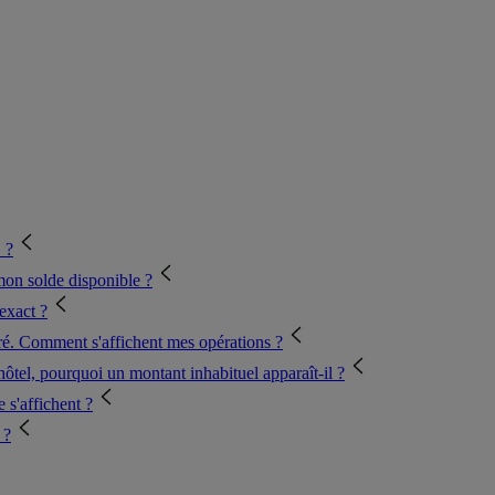
 ?
mon solde disponible ?
 exact ?
fféré. Comment s'affichent mes opérations ?
'hôtel, pourquoi un montant inhabituel apparaît-il ?
 s'affichent ?
 ?