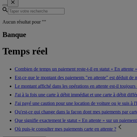
Aucun résultat pour "
"
Banque
Temps réel
Combien de temps un paiement reste-t-il en statut « En attente »
Est-ce que le montant des paiements "en attente" est déduit de 
Le montant affiché dans les opérations en attente est-il toujours
J'ai à la fois une carte à débit immédiat et une carte à débit di
J'ai payé une caution pour une location de voiture ou je suis à l
Qu'est-ce qui change dans la façon dont mes paiements par carte
Que signifie exactement le statut « En attente » sur un paiement
Où puis-je consulter mes paiements carte en attente ?