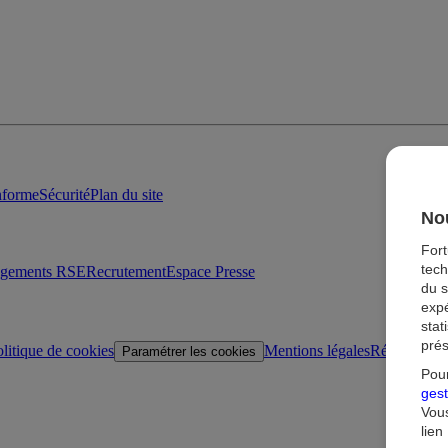
onforme
Sécurité
Plan du site
Nou
For
tech
agements RSE
Recrutement
Espace Presse
du s
expé
stat
prés
litique de cookies
Mentions légales
Réglementat
Paramétrer les cookies
Pour
gest
Vous
lien