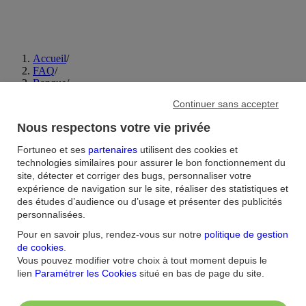
Accueil
/
FAQ
/
Banque
/
Est-ce que le montant des paiements "en attente" est déduit de
Continuer sans accepter
mon solde disponible ?
Nous respectons votre vie privée
Aide et contact
Fortuneo et ses
partenaires
utilisent des cookies et
technologies similaires pour assurer le bon fonctionnement du
FAQ
Nous contacter / Réclamations
Formulaires
Accessibilité : non
site, détecter et corriger des bugs, personnaliser votre
conforme
Sécurité
Plan du site
expérience de navigation sur le site, réaliser des statistiques et
des études d’audience ou d’usage et présenter des publicités
Nous connaitre
personnalisées.
Pour en savoir plus, rendez-vous sur notre
politique de gestion
Qui sommes-nous ?
Banque la moins chère
Nos récompenses
Nos
de cookies
.
engagements RSE
Recrutement
Espace Presse
Vous pouvez modifier votre choix à tout moment depuis le
lien
Paramétrer les Cookies
situé en bas de page du site.
Informations réglementaires
Conditions générales
Conditions tarifaires
Politique de