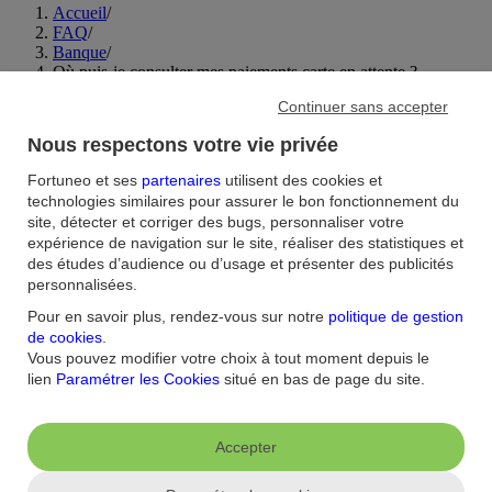
Accueil
/
FAQ
/
Banque
/
Où puis-je consulter mes paiements carte en attente ?
Continuer sans accepter
Aide et contact
Nous respectons votre vie privée
FAQ
Nous contacter / Réclamations
Formulaires
Accessibilité : non
Fortuneo et ses
partenaires
utilisent des cookies et
conforme
Sécurité
Plan du site
technologies similaires pour assurer le bon fonctionnement du
site, détecter et corriger des bugs, personnaliser votre
Nous connaitre
expérience de navigation sur le site, réaliser des statistiques et
des études d’audience ou d’usage et présenter des publicités
Qui sommes-nous ?
Banque la moins chère
Nos récompenses
Nos
personnalisées.
engagements RSE
Recrutement
Espace Presse
Pour en savoir plus, rendez-vous sur notre
politique de gestion
de cookies
.
Informations réglementaires
Vous pouvez modifier votre choix à tout moment depuis le
lien
Paramétrer les Cookies
situé en bas de page du site.
Conditions générales
Conditions tarifaires
Politique de
confidentialité
Politique de cookies
Mentions
Paramétrer les cookies
légales
Réglementation
Droit au compte et clients fragiles
Dispositif
Accepter
d'alerte
Appli mobile