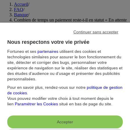
Accueil
/
FAQ
/
Banque
/
Combien de temps un paiement reste-t-il en statut « En attente
» ?
Continuer sans accepter
Aide et contact
Nous respectons votre vie privée
Fortuneo et ses
partenaires
utilisent des cookies et
FAQ
Nous contacter / Réclamations
Formulaires
Accessibilité : non
technologies similaires pour assurer le bon fonctionnement du
conforme
Sécurité
Plan du site
site, détecter et corriger des bugs, personnaliser votre
expérience de navigation sur le site, réaliser des statistiques et
Nous connaitre
des études d’audience ou d’usage et présenter des publicités
personnalisées.
Qui sommes-nous ?
Banque la moins chère
Nos récompenses
Nos
engagements RSE
Recrutement
Espace Presse
Pour en savoir plus, rendez-vous sur notre
politique de gestion
de cookies
.
Informations réglementaires
Vous pouvez modifier votre choix à tout moment depuis le
lien
Paramétrer les Cookies
situé en bas de page du site.
Conditions générales
Conditions tarifaires
Politique de
confidentialité
Politique de cookies
Mentions
Paramétrer les cookies
légales
Réglementation
Droit au compte et clients fragiles
Dispositif
Accepter
d'alerte