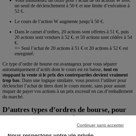
Vous transmettez un ordre pour l’achat de 60 actions W avec
un seuil de déclenchement à 50 € et une limite d’exécution à
52 €.
Le cours de l’action W augmente jusqu’à 50 €.
Dans le carnet d’ordres, 20 actions sont offertes à 51 €, puis
20 actions sont vendues à 52 €, et 50 actions sont cédées à 54
€.
=> Seul l’achat de 20 actions à 51 € et 20 actions à 52 € est
enregistré.
Ce type d’ordre de bourse est avantageux pour vous séparer
automatiquement d’actifs dont le cours est en baisse,
tout en
stoppant la vente si le prix des contreparties devient vraiment
trop bas
. Dans une logique similaire, vous pouvez l’utiliser pour
déclencher l’achat de titres dont le cours monte, sans pour autant
risquer de payer vos actions à un prix excessif en cas d’emballement
du marché.
D’autres types d’ordres de bourse, pour
une stratégie personnalisée
Continuer sans accepter
Il existe d’autres types d’ordres de bourse, plus élaborés que les
Nous respectons votre vie privée