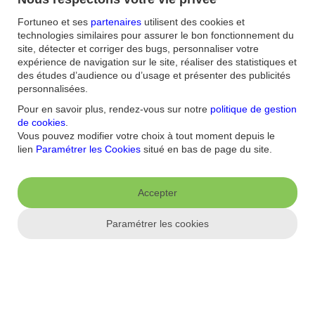
ordres classiques précités. L’ordre stop suiveur, l’un des
Ordres
Intelligents® de Fortuneo
, vous permet par exemple de protéger vos
Fortuneo et ses
partenaires
utilisent des cookies et
actions contre une évolution défavorable de leur cours grâce à un
technologies similaires pour assurer le bon fonctionnement du
stop de protection dynamique.
site, détecter et corriger des bugs, personnaliser votre
L’investissement boursier présente des risques de perte en
expérience de navigation sur le site, réaliser des statistiques et
capital. Cet article est donné à titre purement informatif. Il ne
des études d’audience ou d’usage et présenter des publicités
constitue en aucun cas un conseil d’ordre financier ou
personnalisées.
d’investissement de la part de Fortuneo, et ne saurait engager la
Pour en savoir plus, rendez-vous sur notre
politique de gestion
responsabilité de Fortuneo pour toute décision prise ou non sur
de cookies
.
cette base. Les exemples qu’il contient sont volontairement
Vous pouvez modifier votre choix à tout moment depuis le
simplifiés pour améliorer la compréhension du lecteur.
lien
Paramétrer les Cookies
situé en bas de page du site.
Source
: Jellyfish, Juin 2022
Crédit visuel
: Gettyimages
Accepter
L’ordre au marché, pour acheter ou vendre rapidement
L’ordre à la meilleure limite, pour bénéficier du meilleur prix
Paramétrer les cookies
L’ordre à cours limité, pour maîtriser le prix d’exécution
L’ordre à seuil de déclenchement, contre les retournements de
marché
L’ordre à plage de déclenchement, pour une double sécurité
D’autres types d’ordres de bourse, pour une stratégie
personnalisée