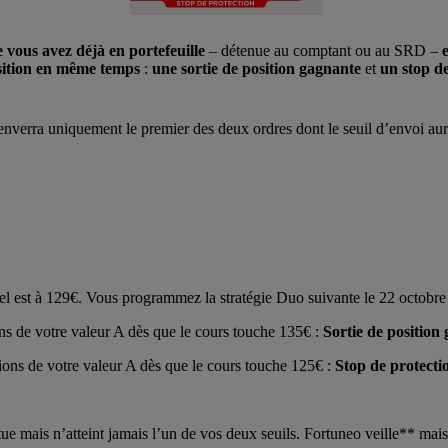
e vous avez déjà en portefeuille
– détenue au comptant ou au SRD –
osition en même temps
:
une sortie de position gagnante
et
un stop d
enverra uniquement le premier des deux ordres dont le seuil d’envoi aura
el est à 129€. Vous programmez la stratégie Duo suivante le 22 octobre 
ns de votre valeur A dès que le cours touche 135€ :
Sortie de position
ions de votre valeur A dès que le cours touche 125€ :
Stop de protecti
ctue mais n’atteint jamais l’un de vos deux seuils. Fortuneo veille** mai