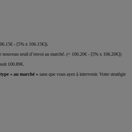
106.15€ -
[
5% x 106.15€
]
).
re nouveau seuil d’envoi au marché. (= 106.20€ -
[
5% x 106.20€
]
)
soit 100.89€.
type « au marché »
sans que vous ayez à intervenir. Votre stratégie