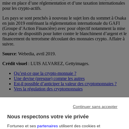
mise en place d’une réglementation et d’une taxation internationales
pour les crypto-actifs.
Les pays se sont penchés à nouveau le sujet lors du sommet à Osaka
en juin 2019 entérinant la réglementation internationale du GAFI
(Groupe d’Action Financière) avec pour objectif notamment la mise
en place de dispositifs pour lutter contre le blanchiment d’argent et le
financement du terrorisme découlant des monnaies crypto. Affaire à
suivre.
Source
: Webedia, avril 2019.
Crédit visuel
: LUIS ALVAREZ, Gettyimages.
Qu’est-ce que la crypto-monnaie ?
Une devise (presque) comme les autres
Est-il possible d’anticiper la valeur des cryptomonnaies ?
Vers la régulation des cryptomonnaies
Consultez nos articles aux thématiques
Continuer sans accepter
similaires
Nous respectons votre vie privée
Bourse : comment diversifier son portefeuille ?
Fortuneo et ses
partenaires
utilisent des cookies et