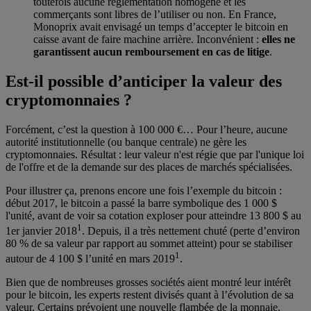
toutefois aucune réglementation homogène et les
commerçants sont libres de l’utiliser ou non. En France,
Monoprix avait envisagé un temps d’accepter le bitcoin en
caisse avant de faire machine arrière. Inconvénient :
elles ne
garantissent aucun remboursement en cas de litige
.
Est-il possible d’anticiper la valeur des
cryptomonnaies ?
Forcément, c’est la question à 100 000 €… Pour l’heure, aucune
autorité institutionnelle (ou banque centrale) ne gère les
cryptomonnaies. Résultat : leur valeur n'est régie que par l'unique loi
de l'offre et de la demande sur des places de marchés spécialisées.
Pour illustrer ça, prenons encore une fois l’exemple du bitcoin :
début 2017, le bitcoin a passé la barre symbolique des 1 000 $
l'unité, avant de voir sa cotation exploser pour atteindre 13 800 $ au
1
1er janvier 2018
. Depuis, il a très nettement chuté (perte d’environ
80 % de sa valeur par rapport au sommet atteint) pour se stabiliser
1
autour de 4 100 $ l’unité en mars 2019
.
Bien que de nombreuses grosses sociétés aient montré leur intérêt
pour le bitcoin, les experts restent divisés quant à l’évolution de sa
valeur. Certains prévoient une nouvelle flambée de la monnaie.