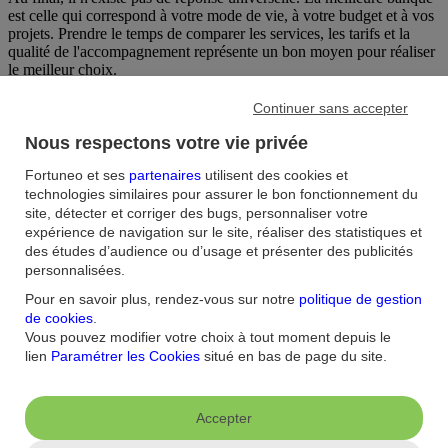
est celle qui correspond à votre mode de vie, à votre budget et à vos
projets. Prendre le temps de comparer les services, les tarifs et la
qualité de l'accompagnement représente un bon moyen pour réaliser
le meilleur choix.
Continuer sans accepter
Nous respectons votre vie privée
Fortuneo et ses
partenaires
utilisent des cookies et
technologies similaires pour assurer le bon fonctionnement du
site, détecter et corriger des bugs, personnaliser votre
expérience de navigation sur le site, réaliser des statistiques et
ToutSurMesFinances.com
des études d’audience ou d’usage et présenter des publicités
personnalisées.
TSMF Media - ToutSurMesFinances.com c'est un média premium
Pour en savoir plus, rendez-vous sur notre
politique de gestion
sur les finances personnelles et une agence digitale qui accompagne
de cookies
.
les acteurs du patrimoine à 360°
Vous pouvez modifier votre choix à tout moment depuis le
lien
Paramétrer les Cookies
situé en bas de page du site.
Voir tous ses articles
Qu'est-ce qu'une banque en ligne ?
Qu'est-ce qu'une banque traditionnelle ?
Accepter
Quels sont les avantages d'une banque en ligne par rapport à