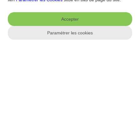
A noter
: le virement instantané n'est pas disponible pour les
virements non SEPA.
Accepter
Paramétrer les cookies
Cette réponse vous a-t-elle été utile ?
Accueil
/
FAQ
/
Banque
/
Comment réaliser un virement vers l'étranger ?
Aide et contact