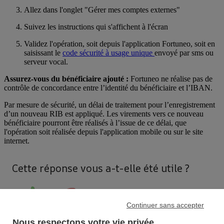
Allez dans l'onglet "Gérer mes comptes externes"
Suivez les instructions qui s'affichent à l'écran
Validez l'opération, soit depuis l'application Fortuneo, soit en
saisissant le
code sécurité à usage unique
envoyé par sms ou
serveur vocal.
Assurez-vous du bénéficiaire ajouté :
Fortuneo ne réalise pas de
contrôle de concordance entre l’identité du bénéficiaire et l’IBAN.
Par mesure de sécurité, un délai de traitement pour l’enregistrement
d’un nouveau RIB est appliqué. Les virements vers ce nouveau
bénéficiaire pourront être réalisés à l’issue de ce délai, que
l'opération soit réalisée depuis l'application mobile ou sur le site
internet.
Cette réponse vous a-t-elle été utile ?
Continuer sans accepter
Nous respectons votre vie privée