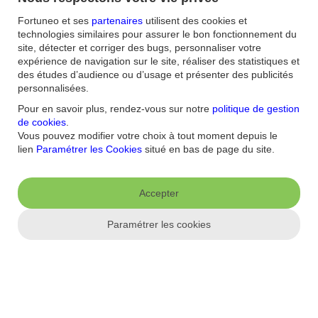
Fortuneo et ses
partenaires
utilisent des cookies et
technologies similaires pour assurer le bon fonctionnement du
site, détecter et corriger des bugs, personnaliser votre
Accueil
/
expérience de navigation sur le site, réaliser des statistiques et
FAQ
/
des études d’audience ou d’usage et présenter des publicités
Banque
/
personnalisées.
Comment enregistrer un nouveau RIB ou compte externe ?
Pour en savoir plus, rendez-vous sur notre
politique de gestion
de cookies
.
Vous pouvez modifier votre choix à tout moment depuis le
Aide et contact
lien
Paramétrer les Cookies
situé en bas de page du site.
FAQ
Nous contacter / Réclamations
Formulaires
Accessibilité : non
conforme
Sécurité
Plan du site
Accepter
Nous connaitre
Paramétrer les cookies
Qui sommes-nous ?
Banque la moins chère
Nos récompenses
Nos
engagements RSE
Recrutement
Espace Presse
Informations réglementaires
Conditions générales
Conditions tarifaires
Politique de
confidentialité
Politique de cookies
Mentions
Paramétrer les cookies