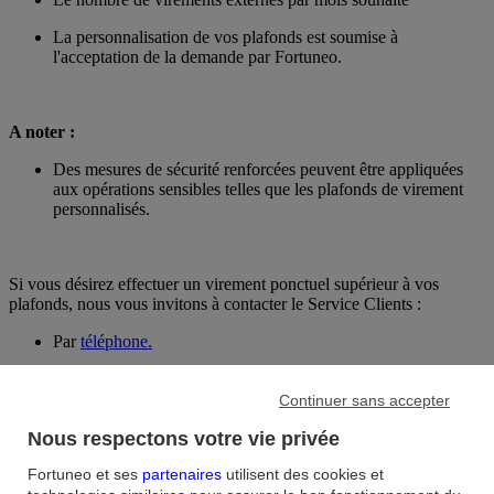
La personnalisation de vos plafonds est soumise à
l'acceptation de la demande par Fortuneo.
A noter :
Des mesures de sécurité renforcées peuvent être appliquées
aux opérations sensibles telles que les plafonds de virement
personnalisés.
Si vous désirez effectuer un virement ponctuel supérieur à vos
plafonds, nous vous invitons à contacter le Service Clients :
Par
téléphone.
Continuer sans accepter
Par courrier signé à FORTUNEO - TSA 41707 - 35917
RENNES CEDEX 9.
Nous respectons votre vie privée
Par e-mail en vous connectant depuis votre espace client, dans
Fortuneo et ses
partenaires
utilisent des cookies et
la rubrique "Messagerie". Il suffit de joindre à votre e-mail