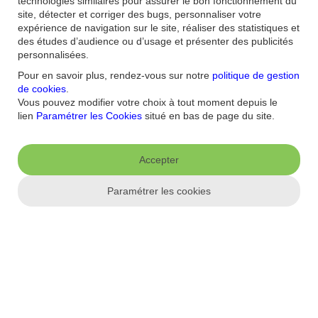
technologies similaires pour assurer le bon fonctionnement du
une demande manuscrite signée ou encore le formulaire dédié,
site, détecter et corriger des bugs, personnaliser votre
complété et signé.
expérience de navigation sur le site, réaliser des statistiques et
des études d’audience ou d’usage et présenter des publicités
personnalisées.
Cette réponse vous a-t-elle été utile ?
Pour en savoir plus, rendez-vous sur notre
politique de gestion
de cookies
.
Vous pouvez modifier votre choix à tout moment depuis le
lien
Paramétrer les Cookies
situé en bas de page du site.
Accepter
Paramétrer les cookies
Accueil
/
FAQ
/
Banque
/
Quel est le plafond des virements (montant et nombre
d'opérations) ?
Aide et contact