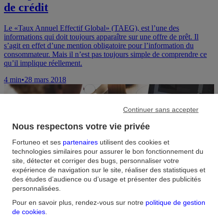
de crédit
Le «Taux Annuel Effectif Global» (TAEG), est l’une des
informations qui doit toujours apparaître sur une offre de prêt. Il
s’agit en effet d’une mention obligatoire pour l’information du
consommateur. Mais il n’est pas toujours simple de comprendre ce
qu’il implique réellement.
4
min
•
28 mars 2018
Continuer sans accepter
Nous respectons votre vie privée
Fortuneo et ses
partenaires
utilisent des cookies et
technologies similaires pour assurer le bon fonctionnement du
site, détecter et corriger des bugs, personnaliser votre
expérience de navigation sur le site, réaliser des statistiques et
des études d’audience ou d’usage et présenter des publicités
Les autres
personnalisées.
sous-catégories
Pour en savoir plus, rendez-vous sur notre
politique de gestion
de cookies
.