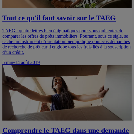
Tout ce qu'il faut savoir sur le TAEG
TAEG : quatre lettres bien énigmatiques pour vous qui tentez de
comparer les offres de prêts immobiliers. Pourtant, sous ce sigle, se
cache un instrument d’orientation bien pratique pour vos démarches
de recherche de prêt car il englobe tous les frais liés à la souscription
d’un crédit.
5
min
•
14 août 2019
Comprendre le TAEG dans une demande