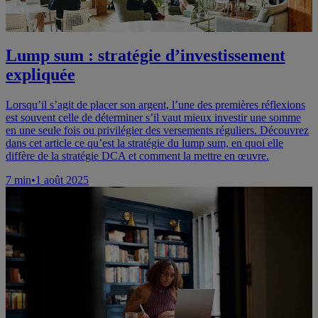
Lump sum : stratégie d’investissement
expliquée
Lorsqu’il s’agit de placer son argent, l’une des premières réflexions
est souvent celle de déterminer s’il vaut mieux investir une somme
en une seule fois ou privilégier des versements réguliers. Découvrez
dans cet article ce qu’est la stratégie du lump sum, en quoi elle
diffère de la stratégie DCA et comment la mettre en œuvre.
7
min
•
1 août 2025