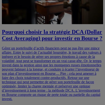
Pourquoi choisir la stratégie DCA (Dollar
Cost Averaging) pour investir en Bourse ?
Gérer un portefeuille d’actifs financiers peut ne pas être une mince
affaire. Entre le suivi de l’actualité boursière, le travail des valeurs à
intégrer et le besoin de gérer ses propres émotions à cause de la
volatilité, tout peut se transformer en un vrai casse-tête. Or, le temps
investi dans la gestion ainsi que les montagnes russes émotionnelles
peuvent fatiguer à la longue, et conduire à écarter l’investisseur de
son plan d’investissement en Bourse… Pire : cela peut amener à
faire des choix totalement contre-productifs. Retour sur une
technique qui peut permettre de gérer son portefeuille de façon
optimisée, limiter la charge mentale et préserver une optique
d’investissement à long terme : la méthode DCA. L’investissement
en Bourse comporte un risque de perte totale ou partielle du capital
investi.