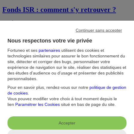
Fonds ISR : comment s'y retrouver ?
Le développement de l’Investissement Socialement Responsable
(ISR) s’inscrit dans la prise de conscience de nos sociétés de la
Continuer sans accepter
nécessité de trouver un modèle de développement économique plus
durable, et ce, afin d’assurer le développement et la prospérité de
Nous respectons votre vie privée
tous sans détruire nos écosystèmes. Le secteur financier en tant que
« banquier » de l’économie joue un rôle central dans le financement
Fortuneo et ses
partenaires
utilisent des cookies et
et l’accélération de transition durable de nos sociétés. Ce contenu
technologies similaires pour assurer le bon fonctionnement du
vous est proposé par DNCA Finance qui gère la formule équilibrée
site, détecter et corriger des bugs, personnaliser votre
de notre offre de gestion sous mandat en assurance-vie.
expérience de navigation sur le site, réaliser des statistiques et
des études d’audience ou d’usage et présenter des publicités
4
min
•
8 août 2023
personnalisées.
Pour en savoir plus, rendez-vous sur notre
politique de gestion
de cookies
.
Vous pouvez modifier votre choix à tout moment depuis le
lien
Paramétrer les Cookies
situé en bas de page du site.
Accepter