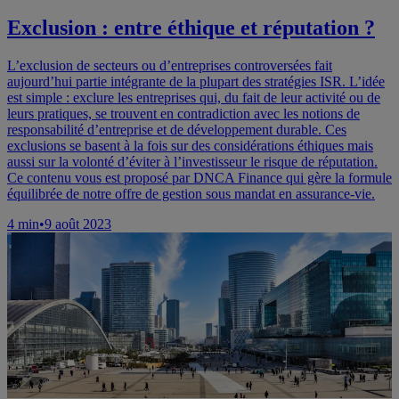
Exclusion : entre éthique et réputation ?
L’exclusion de secteurs ou d’entreprises controversées fait
aujourd’hui partie intégrante de la plupart des stratégies ISR. L’idée
est simple : exclure les entreprises qui, du fait de leur activité ou de
leurs pratiques, se trouvent en contradiction avec les notions de
responsabilité d’entreprise et de développement durable. Ces
exclusions se basent à la fois sur des considérations éthiques mais
aussi sur la volonté d’éviter à l’investisseur le risque de réputation.
Ce contenu vous est proposé par DNCA Finance qui gère la formule
équilibrée de notre offre de gestion sous mandat en assurance-vie.
4
min
•
9 août 2023