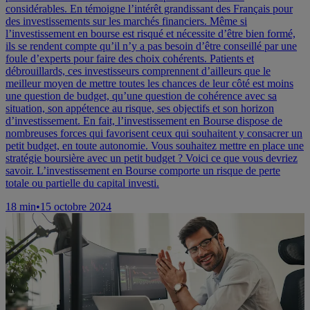
considérables. En témoigne l’intérêt grandissant des Français pour
des investissements sur les marchés financiers. Même si
l’investissement en bourse est risqué et nécessite d’être bien formé,
ils se rendent compte qu’il n’y a pas besoin d’être conseillé par une
foule d’experts pour faire des choix cohérents. Patients et
débrouillards, ces investisseurs comprennent d’ailleurs que le
meilleur moyen de mettre toutes les chances de leur côté est moins
une question de budget, qu’une question de cohérence avec sa
situation, son appétence au risque, ses objectifs et son horizon
d’investissement. En fait, l’investissement en Bourse dispose de
nombreuses forces qui favorisent ceux qui souhaitent y consacrer un
petit budget, en toute autonomie. Vous souhaitez mettre en place une
stratégie boursière avec un petit budget ? Voici ce que vous devriez
savoir. L’investissement en Bourse comporte un risque de perte
totale ou partielle du capital investi.
18
min
•
15 octobre 2024