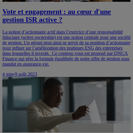
Vote et engagement : au cœur d'une
gestion ISR active ?
La notion d’actionnaire actif dans l’exercice d’une responsabilité
fiduciaire (active ownership) est une notion centrale pour une société
de gestion. Un gérant peut ainsi se servir de sa position d’actionnaire
pour influer sur l’amélioration des pratiques ESG des entreprises
dans lesquelles il investit. Ce contenu vous est proposé par DNCA
Finance qui gère la formule équilibrée de notre offre de gestion sous
mandat en assurance-vie.
4
min
•
9 août 2023