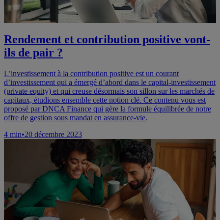
Rendement et contribution positive vont-
ils de pair ?
L’investissement à la contribution positive est un courant
d’investissement qui a émergé d’abord dans le capital-investissement
(private equity) et qui creuse désormais son sillon sur les marchés de
capitaux, étudions ensemble cette notion clé. Ce contenu vous est
proposé par DNCA Finance qui gère la formule équilibrée de notre
offre de gestion sous mandat en assurance-vie.
4
min
•
20 décembre 2023