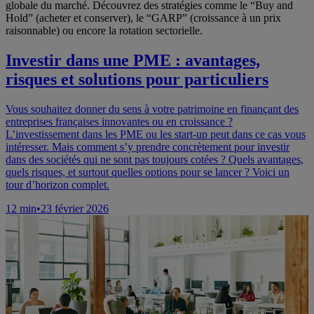
globale du marché. Découvrez des stratégies comme le “Buy and
Hold” (acheter et conserver), le “GARP” (croissance à un prix
raisonnable) ou encore la rotation sectorielle.
Investir dans une PME : avantages,
risques et solutions pour particuliers
Vous souhaitez donner du sens à votre patrimoine en finançant des
entreprises françaises innovantes ou en croissance ?
L’investissement dans les PME ou les start-up peut dans ce cas vous
intéresser. Mais comment s’y prendre concrètement pour investir
dans des sociétés qui ne sont pas toujours cotées ? Quels avantages,
quels risques, et surtout quelles options pour se lancer ? Voici un
tour d’horizon complet.
12
min
•
23 février 2026