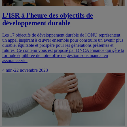
L’ISR à l'heure des objectifs de
développement durable
Les 17 objectifs de développement durable de l'ONU représentent
un appel inspirant à œuvrer ensemble pour construire un avenir plus
durable, équitable et prospère pour les générations présentes et
futures. Ce contenu vous est proposé par DNCA Finance qui gère la
formule équilibrée de notre offre de gestion sous mandat en
assurance-vie.
4
min
•
22 novembre 2023