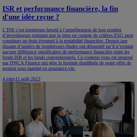
ISR et performance financière, la fin
d'une idée reçue ?
L’ISR s’est longtemps heurté à l’appréhension de bon nombre
d’investisseurs estimant que la prise en compte de critères ESG peut
constituer un frein éventuel à la rentabilité financière. Depuis une
dizaine d’années de nombreuses études ont démontré qu’il n’existait
aucune différence significative de performance financière entre les
fonds ISR et les fonds conventionnels. Ce contenu vous est proposé
par DNCA Finance qui gère la formule équilibrée de notre offre de
gestion sous mandat en assurance-vie.
4
min
•
11 août 2023