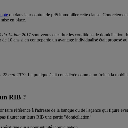
ompte
ou dans leur contrat de prêt immobilier cette clause. Concrètement
 mise en place.
9 du 14 juin 2017
sont venus encadrer les conditions de domiciliation 
de 10 ans si en contrepartie un avantage individualisé était proposé au 
du 22 mai 2019
. La pratique était considérée comme un frein à la mobili
 un RIB ?
r faire référence à l'adresse de la banque ou de l'agence qui figure éve
pas figurer sur leurs RIB une partie "domiciliation"
 spécifique qui a pour intitulé Domiciliation.