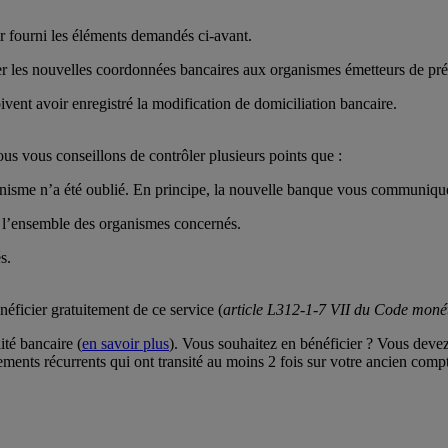
r fourni les éléments demandés ci-avant.
les nouvelles coordonnées bancaires aux organismes émetteurs de prél
vent avoir enregistré la modification de domiciliation bancaire.
ous vous conseillons de contrôler plusieurs points que :
anisme n’a été oublié. En principe, la nouvelle banque vous communiquer
r l’ensemble des organismes concernés.
s.
ficier gratuitement de ce service (
article L312-1-7 VII du Code monéta
té bancaire (
en savoir plus
). Vous souhaitez en bénéficier ? Vous deve
ents récurrents qui ont transité au moins 2 fois sur votre ancien compt