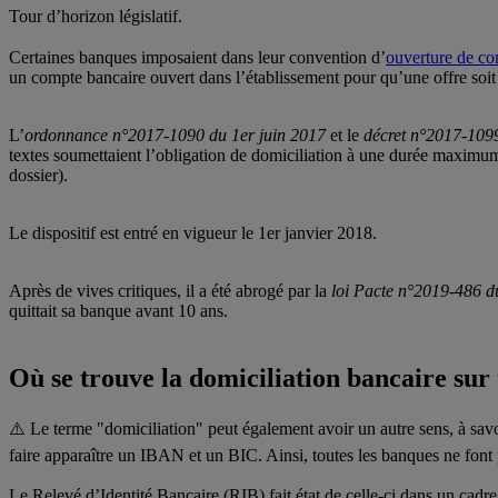
Tour d’horizon législatif.
Certaines banques imposaient dans leur convention d’
ouverture de c
un compte bancaire ouvert dans l’établissement pour qu’une offre soit
L’
ordonnance n°2017-1090 du 1er juin 2017
et le
décret n°2017-109
textes soumettaient l’obligation de domiciliation à une durée maximum 
dossier).
Le dispositif est entré en vigueur le 1er janvier 2018.
Après de vives critiques, il a été abrogé par la
loi Pacte n°2019-486 
quittait sa banque avant 10 ans.
Où se trouve la domiciliation bancaire sur
⚠️ Le terme "domiciliation" peut également avoir un autre sens, à savoi
faire apparaître un IBAN et un BIC. Ainsi, toutes les banques ne font 
Le Relevé d’Identité Bancaire (RIB) fait état de celle-ci dans un cadre