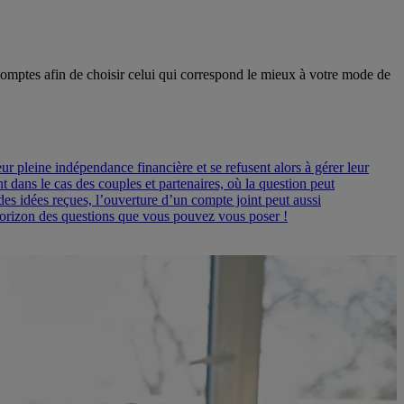
comptes afin de choisir celui qui correspond le mieux à votre mode de
r pleine indépendance financière et se refusent alors à gérer leur
ans le cas des couples et partenaires, où la question peut
des idées reçues, l’ouverture d’un compte joint peut aussi
’horizon des questions que vous pouvez vous poser !