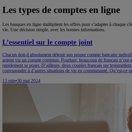
Les types de comptes en ligne
Les banques en ligne multiplient les offres pour s’adapter à chaque c
vie. Une décision simple, avec les bonnes informations.
L’essentiel sur le compte joint
Chacun doit-il absolument détenir son propre compte bancaire individue
argent via un compte commun. Pourtant, beaucoup de français n’ont au
rapidement se poser. D’ailleurs, deux couples français sur troismettent
correspondre à d’autres situations de vie en communauté. Qu’est-ce qu
13
min
•
30 mai 2024