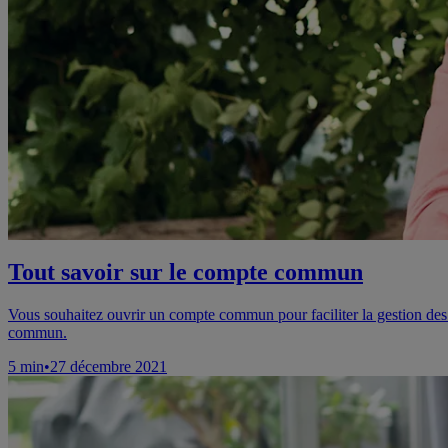
Tout savoir sur le compte commun
Vous souhaitez ouvrir un compte commun pour faciliter la gestion des 
commun.
5
min
•
27 décembre 2021