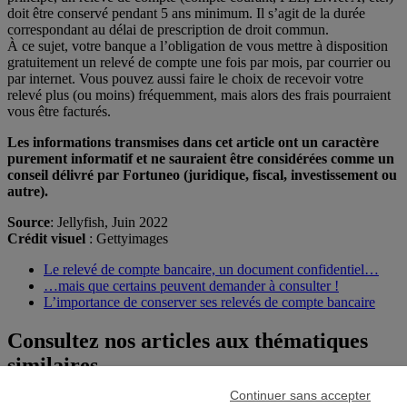
doit être conservé pendant 5 ans minimum. Il s’agit de la durée
correspondant au délai de prescription de droit commun.
À ce sujet, votre banque a l’obligation de vous mettre à disposition
gratuitement un relevé de compte une fois par mois, par courrier ou
par internet. Vous pouvez aussi faire le choix de recevoir votre
relevé plus (ou moins) fréquemment, mais alors des frais pourraient
vous être facturés.
Les informations transmises dans cet article ont un caractère
purement informatif et ne sauraient être considérées comme un
conseil délivré par Fortuneo (juridique, fiscal, investissement ou
autre).
Source
: Jellyfish, Juin 2022
Crédit visuel
: Gettyimages
Le relevé de compte bancaire, un document confidentiel…
…mais que certains peuvent demander à consulter !
L’importance de conserver ses relevés de compte bancaire
Consultez nos articles aux thématiques
similaires
Continuer sans accepter
Tout savoir sur les attestations de virement bancaire