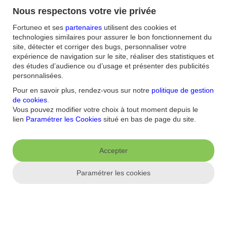
Nous respectons votre vie privée
Pour avoir une preuve de paiement suite à un virement bancaire
Fortuneo et ses
partenaires
utilisent des cookies et
émis ou reçu, vous devez demander une attestation à votre banque.
Sa disponibilité dépend du type de virements bancaires. L’occasion
technologies similaires pour assurer le bon fonctionnement du
de faire un état des lieux sur les virements SEPA et autres virements
site, détecter et corriger des bugs, personnaliser votre
instantanés.
expérience de navigation sur le site, réaliser des statistiques et
des études d’audience ou d’usage et présenter des publicités
Comment rédiger une lettre de fermeture de
personnalisées.
compte ?
Pour en savoir plus, rendez-vous sur notre
politique de gestion
de cookies
.
Fermer son compte en banque est une démarche simple. Il suffit
Vous pouvez modifier votre choix à tout moment depuis le
d’en faire la demande à sa banque. Selon les procédures définies par
lien
Paramétrer les Cookies
situé en bas de page du site.
chaque banque, le client qui souhaite clôturer son compte bancaire
peut être amené à remplir un formulaire, procéder à une clôture en
ligne ou rédiger une lettre manuscrite et l'envoyer en courrier
Accepter
recommandé comme preuve si besoin. Mais alors, que faut-il mettre
dans sa lettre de fermeture de compte ?
Paramétrer les cookies
Tout savoir sur l’ancienneté bancaire
L’ancienneté bancaire est un élément de confiance pour les banques,
même à la marge, pour négocier ou solliciter un emprunt bancaire.
Toutefois, l’exercice de veille demeure essentiel pour comparer les