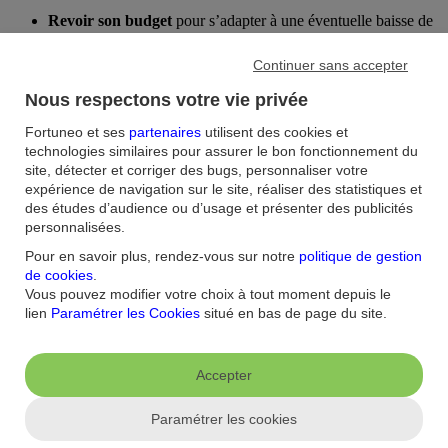
Revoir son budget
pour s’adapter à une éventuelle baisse de
revenus et ajuster ses charges.
Continuer sans accepter
Sécuriser son épargne
en fonction de ses nouveaux objectifs
(prévoyance, projets à long terme).
Nous respectons votre vie privée
Mettre à jour les bénéficiaires des contrats
d’assurance-vie
Fortuneo et ses
partenaires
utilisent des cookies et
et d’autres placements financiers (PER assurance par
technologies similaires pour assurer le bon fonctionnement du
exemple) pour éviter des transmissions non souhaitées.
site, détecter et corriger des bugs, personnaliser votre
expérience de navigation sur le site, réaliser des statistiques et
des études d’audience ou d’usage et présenter des publicités
personnalisées.
Pour en savoir plus, rendez-vous sur notre
politique de gestion
de cookies
.
Vous pouvez modifier votre choix à tout moment depuis le
lien
Paramétrer les Cookies
situé en bas de page du site.
Antoine
LAGADEC
Accepter
Juriste d'affaires de formation (MBA en Droit des Affaires et Master
en Droit de l'entreprise et fiscalité).
Paramétrer les cookies
Voir tous ses articles