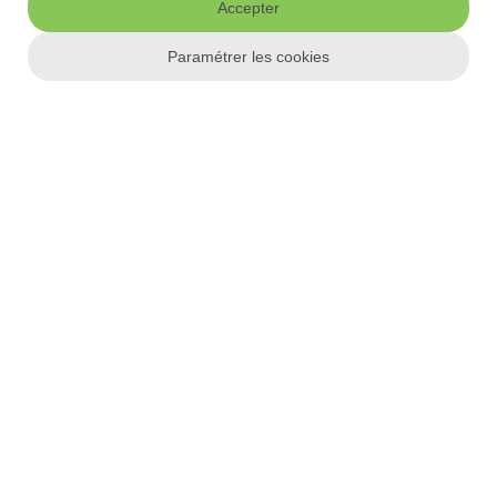
montant des apports personnels en net recul, c’est le moment idéal
Accepter
pour concrétiser votre projet et accéder enfin à la propriété. Mais de
quel apport personnel devez-vous disposer pour vous lancer ? Et est-
Paramétrer les cookies
il possible d’emprunter sans apport personnel ?
5
min
•
22 août 2017
Les autres
sous-catégories
Profil emprunteur
Contrat