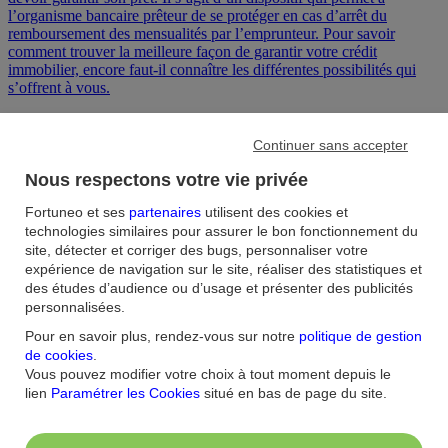
l’organisme bancaire prêteur de se protéger en cas d’arrêt du
remboursement des mensualités par l’emprunteur. Pour savoir
comment trouver la meilleure façon de garantir votre crédit
immobilier, encore faut-il connaître les différentes possibilités qui
s’offrent à vous.
6
min
•
28 février 2020
Continuer sans accepter
Nous respectons votre vie privée
Fortuneo et ses
partenaires
utilisent des cookies et
technologies similaires pour assurer le bon fonctionnement du
site, détecter et corriger des bugs, personnaliser votre
expérience de navigation sur le site, réaliser des statistiques et
des études d’audience ou d’usage et présenter des publicités
personnalisées.
Pour en savoir plus, rendez-vous sur notre
politique de gestion
Tout savoir sur l’apport personnel lors
de cookies
.
d’un crédit immobilier
Vous pouvez modifier votre choix à tout moment depuis le
lien
Paramétrer les Cookies
situé en bas de page du site.
Avec des taux d'emprunt historiquement bas (1,18 % en moyenne
selon l’Observatoire du Crédit Logement en septembre 2019) et le