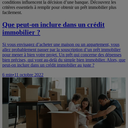
conditions influencent la décision d’une banque. Découvrez les
critères essentiels à remplir pour obtenir un prêt immobilier plus
facilement.
Que peut-on inclure dans un crédit
immobilier ?
Si vous envisagez d’acheter une maison ou un appartement, vous
allez probablement passer par la souscription d’un prêt immobilier
pour mener à bien votre projet. Un prêt qui concerne des dépenses
bien précises, qui vont au-delà du simple bien immobilier. Alors, que
peut-on inclure dans un crédit immobilier au juste ?
6
min
•
11 octobre 2022