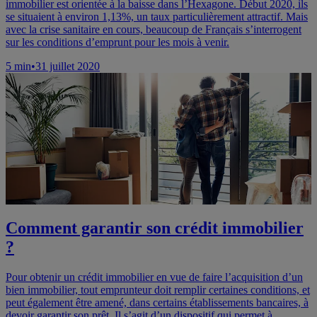
immobilier est orientée à la baisse dans l’Hexagone. Début 2020, ils
se situaient à environ 1,13%, un taux particulièrement attractif. Mais
avec la crise sanitaire en cours, beaucoup de Français s’interrogent
sur les conditions d’emprunt pour les mois à venir.
5
min
•
31 juillet 2020
Comment garantir son crédit immobilier
?
Pour obtenir un crédit immobilier en vue de faire l’acquisition d’un
bien immobilier, tout emprunteur doit remplir certaines conditions, et
peut également être amené, dans certains établissements bancaires, à
devoir garantir son prêt. Il s’agit d’un dispositif qui permet à