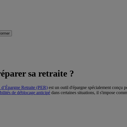
former
parer sa retraite ?
n d’Épargne Retraite (PER)
est un outil d'épargne spécialement conçu po
bilités de déblocage anticipé
dans certaines situations, il s'impose comm