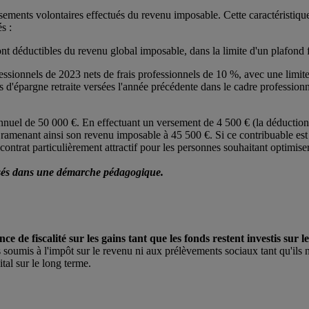
sements volontaires effectués du revenu imposable. Cette caractéristique
s :
ont déductibles du revenu global imposable, dans la limite d'un plafond f
fessionnels de 2023 nets de frais professionnels de 10 %, avec une limi
 d'épargne retraite versées l'année précédente dans le cadre professionn
nnuel de 50 000 €. En effectuant un versement de 4 500 € (la déduction
ramenant ainsi son revenu imposable à 45 500 €. Si ce contribuable est
trat particulièrement attractif pour les personnes souhaitant optimiser le
tilisés dans une démarche pédagogique.
nce de fiscalité sur les gains tant que les fonds restent investis sur l
soumis à l'impôt sur le revenu ni aux prélèvements sociaux tant qu'ils n
ital sur le long terme.