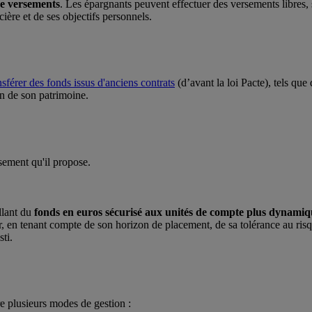
de versements
. Les épargnants peuvent effectuer des versements libres,
ière et de ses objectifs personnels.
nsférer des fonds issus d'anciens contrats
(d’avant la loi Pacte), tels qu
ion de son patrimoine.
sement qu'il propose.
llant du
fonds en euros sécurisé aux unités de compte plus dynamiq
r, en tenant compte de son horizon de placement, de sa tolérance au risq
ti.
re plusieurs modes de gestion :