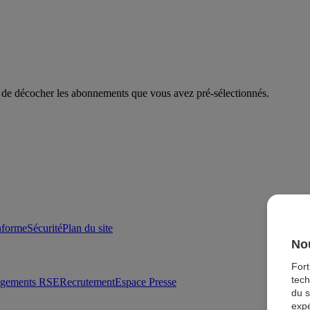
it de décocher les abonnements que vous avez pré-sélectionnés.
onforme
Sécurité
Plan du site
Nou
For
tech
agements RSE
Recrutement
Espace Presse
du s
expé