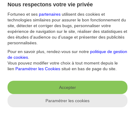
du pouvoir
Nous respectons votre vie privée
Vous souhaitez donner du sens à votre épargne ? Dans les contrats
Fortuneo et ses
partenaires
utilisent des cookies et
2
3
technologies similaires pour assurer le bon fonctionnement du
Fortuneo Vie
et Fortuneo PER
, vous disposez de 144 fonds
labellisés responsables (ISR, Greenfin, Towards Sustainability, ESG
site, détecter et corriger des bugs, personnaliser votre
Lux Flag, Relance, Finansol) qui visent à allier performance
expérience de navigation sur le site, réaliser des statistiques et
financière et impact environnemental et social.
des études d’audience ou d’usage et présenter des publicités
personnalisées.
En savoir plus
Pour en savoir plus, rendez-vous sur notre
politique de gestion
de cookies
.
Vous pouvez modifier votre choix à tout moment depuis le
lien
Paramétrer les Cookies
situé en bas de page du site.
Accepter
Paramétrer les cookies