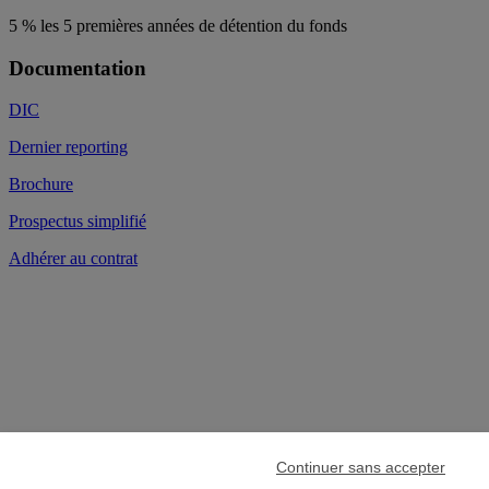
5 % les 5 premières années de détention du fonds
Documentation
DIC
Dernier reporting
Brochure
Prospectus simplifié
Adhérer au contrat
Votre argent a
Continuer sans accepter