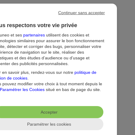
Continuer sans accepter
s respectons votre vie privée
tuneo et ses
partenaires
utilisent des cookies et
nologies similaires pour assurer le bon fonctionnement
ite, détecter et corriger des bugs, personnaliser votre
rience de navigation sur le site, réaliser des
istiques et des études d’audience ou d’usage et
enter des publicités personnalisées.
ion
Droit au compte et clients fragiles
Dispositif d'alerte
 en savoir plus, rendez-vous sur notre
politique de
ion de cookies
.
 pouvez modifier votre choix à tout moment depuis le
Paramétrer les Cookies
situé en bas de page du site.
Accepter
Paramétrer les cookies