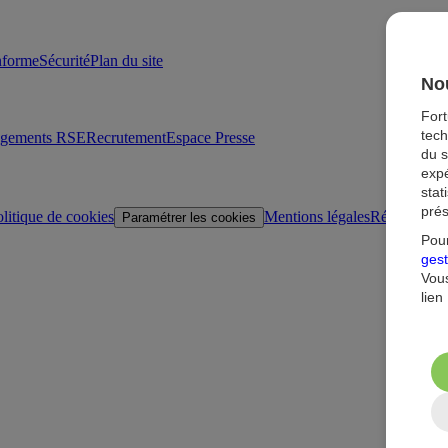
onforme
Sécurité
Plan du site
Nou
For
tech
agements RSE
Recrutement
Espace Presse
du s
expé
stat
prés
litique de cookies
Mentions légales
Réglementat
Paramétrer les cookies
Pour
gest
Vous
lien