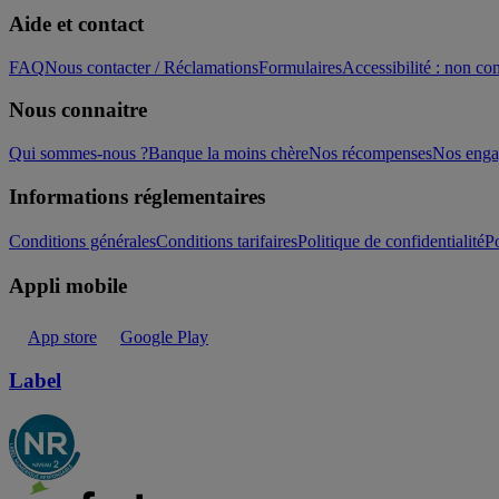
Aide et contact
FAQ
Nous contacter / Réclamations
Formulaires
Accessibilité : non c
Nous connaitre
Qui sommes-nous ?
Banque la moins chère
Nos récompenses
Nos eng
Informations réglementaires
Conditions générales
Conditions tarifaires
Politique de confidentialité
Po
Appli mobile
App store
Google Play
Label