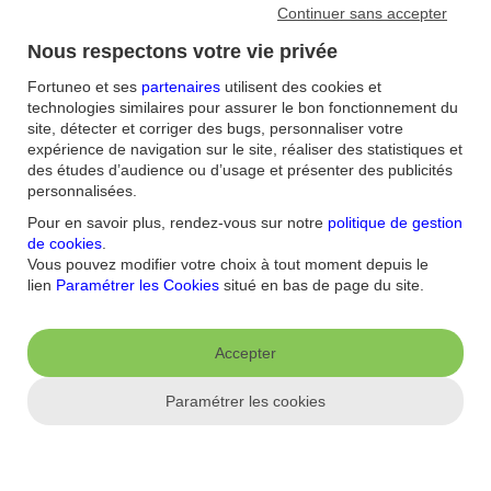
Continuer sans accepter
Nous respectons votre vie privée
Fortuneo et ses
partenaires
utilisent des cookies et
technologies similaires pour assurer le bon fonctionnement du
site, détecter et corriger des bugs, personnaliser votre
expérience de navigation sur le site, réaliser des statistiques et
Accueil
/
des études d’audience ou d’usage et présenter des publicités
FAQ
/
personnalisées.
Bourse
/
Quelles sont les conditions d’application de la Taxe sur les
Pour en savoir plus, rendez-vous sur notre
politique de gestion
Transactions Financières (TTF) ?
de cookies
.
Vous pouvez modifier votre choix à tout moment depuis le
lien
Paramétrer les Cookies
situé en bas de page du site.
Aide et contact
FAQ
Nous contacter / Réclamations
Formulaires
Accessibilité : non
Accepter
conforme
Sécurité
Plan du site
Paramétrer les cookies
Nous connaitre
Qui sommes-nous ?
Banque la moins chère
Nos récompenses
Nos
engagements RSE
Recrutement
Espace Presse