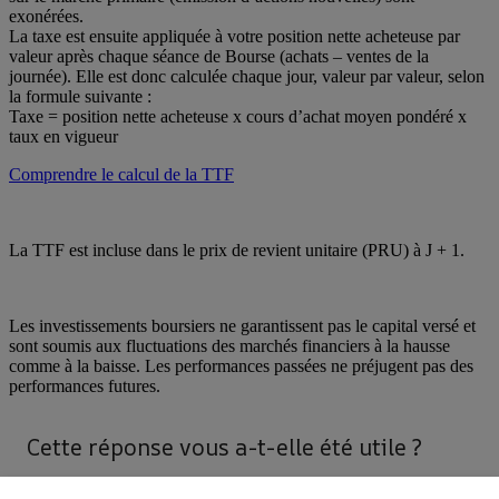
exonérées.
La taxe est ensuite appliquée à votre position nette acheteuse par
valeur après chaque séance de Bourse (achats – ventes de la
journée). Elle est donc calculée chaque jour, valeur par valeur, selon
la formule suivante :
Taxe = position nette acheteuse x cours d’achat moyen pondéré x
taux en vigueur
Comprendre le calcul de la TTF
La TTF est incluse dans le prix de revient unitaire (PRU) à J + 1.
Les investissements boursiers ne garantissent pas le capital versé et
sont soumis aux fluctuations des marchés financiers à la hausse
comme à la baisse. Les performances passées ne préjugent pas des
performances futures.
Cette réponse vous a-t-elle été utile ?