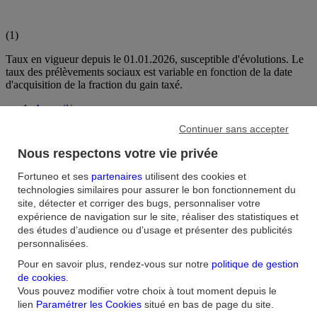
(
1
)
Taux en vigueur depuis le 01.01.2026, susceptible d'évolutions. Le
taux des prélèvements sociaux est variable en fonction de la date
d'acquisition de la fraction du gain taxé.
Accueil
/
FAQ
/
Continuer sans accepter
Bourse
/
Quelle fiscalité en cas de retrait sur un PEA après 5 ans ?
Nous respectons votre vie privée
Fortuneo et ses
partenaires
utilisent des cookies et
Aide et contact
technologies similaires pour assurer le bon fonctionnement du
site, détecter et corriger des bugs, personnaliser votre
FAQ
Nous contacter / Réclamations
Formulaires
Accessibilité : non
expérience de navigation sur le site, réaliser des statistiques et
conforme
Sécurité
Plan du site
des études d’audience ou d’usage et présenter des publicités
personnalisées.
Nous connaitre
Pour en savoir plus, rendez-vous sur notre
politique de gestion
de cookies
.
Qui sommes-nous ?
Banque la moins chère
Nos récompenses
Nos
Vous pouvez modifier votre choix à tout moment depuis le
engagements RSE
Recrutement
Espace Presse
lien
Paramétrer les Cookies
situé en bas de page du site.