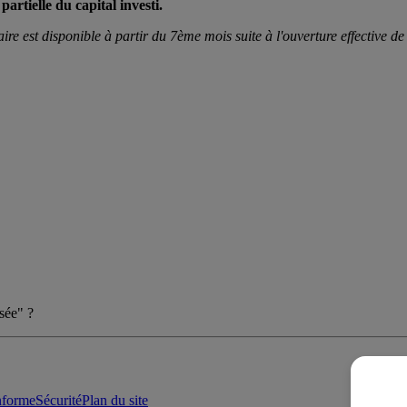
artielle du capital investi.
e est disponible à partir du 7ème mois suite à l'ouverture effective de
sée" ?
onforme
Sécurité
Plan du site