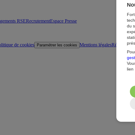
Nou
For
tech
agements RSE
Recrutement
Espace Presse
du s
expé
stat
prés
litique de cookies
Mentions légales
Réglementat
Paramétrer les cookies
Pour
gest
Vous
lien