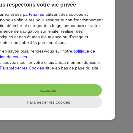
s respectons votre vie privée
tuneo et ses
partenaires
utilisent des cookies et
nologies similaires pour assurer le bon fonctionnement
ite, détecter et corriger des bugs, personnaliser votre
rience de navigation sur le site, réaliser des
istiques et des études d’audience ou d’usage et
enter des publicités personnalisées.
ion
Droit au compte et clients fragiles
Dispositif d'alerte
 en savoir plus, rendez-vous sur notre
politique de
ion de cookies
.
 pouvez modifier votre choix à tout moment depuis le
Paramétrer les Cookies
situé en bas de page du site.
Accepter
Paramétrer les cookies