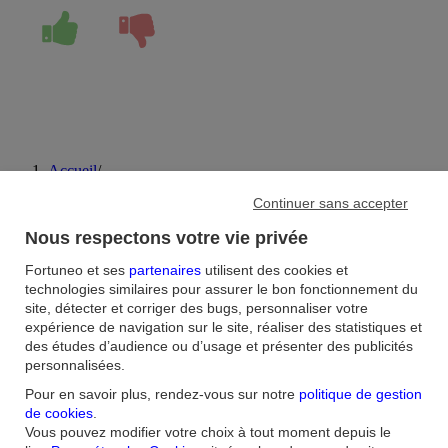
Accueil
/
FAQ
/
Continuer sans accepter
Carte bancaire
/
Que se passe-t-il en cas de perte ou de vol de ma carte sans
Nous respectons votre vie privée
contact ?
Fortuneo et ses
partenaires
utilisent des cookies et
technologies similaires pour assurer le bon fonctionnement du
Aide et contact
site, détecter et corriger des bugs, personnaliser votre
expérience de navigation sur le site, réaliser des statistiques et
FAQ
Nous contacter / Réclamations
Formulaires
Accessibilité : non
des études d’audience ou d’usage et présenter des publicités
conforme
Sécurité
Plan du site
personnalisées.
Nous connaitre
Pour en savoir plus, rendez-vous sur notre
politique de gestion
de cookies
.
Vous pouvez modifier votre choix à tout moment depuis le
Qui sommes-nous ?
Banque la moins chère
Nos récompenses
Nos