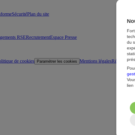
onforme
Sécurité
Plan du site
Nou
For
tech
agements RSE
Recrutement
Espace Presse
du s
expé
stat
prés
litique de cookies
Mentions légales
Réglementat
Paramétrer les cookies
Pour
gest
Vous
lien