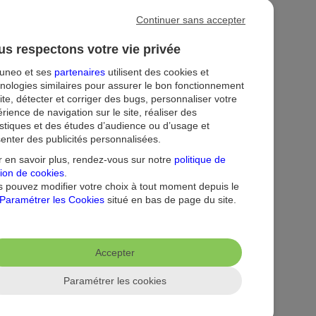
Continuer sans accepter
s respectons votre vie privée
tuneo et ses
partenaires
utilisent des cookies et
nologies similaires pour assurer le bon fonctionnement
ite, détecter et corriger des bugs, personnaliser votre
rience de navigation sur le site, réaliser des
istiques et des études d’audience ou d’usage et
enter des publicités personnalisées.
ion
Droit au compte et clients fragiles
Dispositif d'alerte
 en savoir plus, rendez-vous sur notre
politique de
ion de cookies
.
 pouvez modifier votre choix à tout moment depuis le
Paramétrer les Cookies
situé en bas de page du site.
Accepter
Paramétrer les cookies