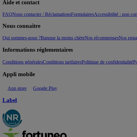
Aide et contact
FAQ
Nous contacter / Réclamations
Formulaires
Accessibilité : non c
Nous connaitre
Qui sommes-nous ?
Banque la moins chère
Nos récompenses
Nos eng
Informations réglementaires
Conditions générales
Conditions tarifaires
Politique de confidentialité
Po
Appli mobile
App store
Google Play
Label