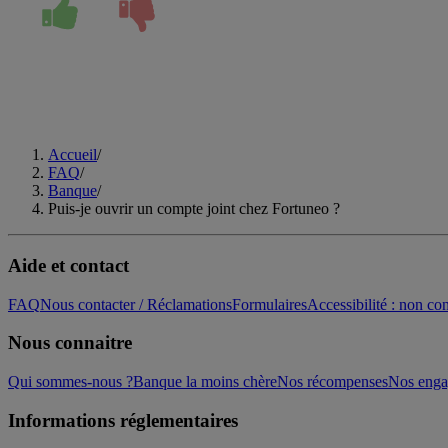
Accueil
/
FAQ
/
Banque
/
Puis-je ouvrir un compte joint chez Fortuneo ?
Aide et contact
FAQ
Nous contacter / Réclamations
Formulaires
Accessibilité : non c
Nous connaitre
Qui sommes-nous ?
Banque la moins chère
Nos récompenses
Nos eng
Informations réglementaires