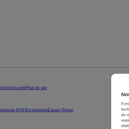
onforme
Sécurité
Plan du site
Nou
For
tech
agements RSE
Recrutement
Espace Presse
du s
expé
stat