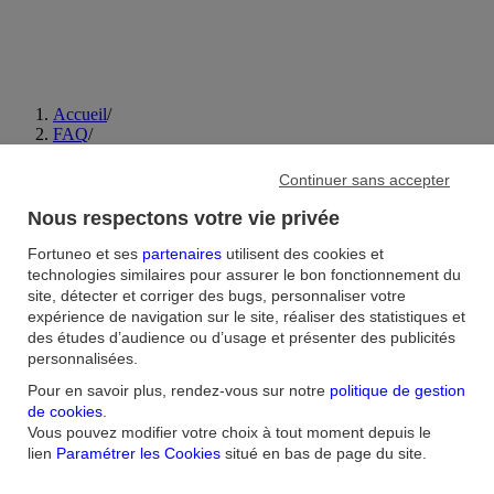
Accueil
/
FAQ
/
PER
/
Peut-on transférer un PER ou un ancien dispositif de retraite
Continuer sans accepter
vers son contrat Fortuneo PER ?
Nous respectons votre vie privée
Aide et contact
Fortuneo et ses
partenaires
utilisent des cookies et
technologies similaires pour assurer le bon fonctionnement du
site, détecter et corriger des bugs, personnaliser votre
FAQ
Nous contacter / Réclamations
Formulaires
Accessibilité : non
expérience de navigation sur le site, réaliser des statistiques et
conforme
Sécurité
Plan du site
des études d’audience ou d’usage et présenter des publicités
Nous connaitre
personnalisées.
Pour en savoir plus, rendez-vous sur notre
politique de gestion
Qui sommes-nous ?
Banque la moins chère
Nos récompenses
Nos
de cookies
.
engagements RSE
Recrutement
Espace Presse
Vous pouvez modifier votre choix à tout moment depuis le
lien
Paramétrer les Cookies
situé en bas de page du site.
Informations réglementaires