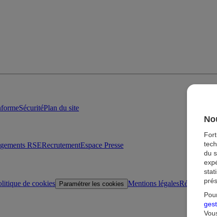
onforme
Sécurité
Plan du site
Nou
For
tech
agements RSE
Recrutement
Espace Presse
du s
expé
stat
prés
litique de cookies
Mentions légales
Réglementat
Paramétrer les cookies
Pour
gest
Vous