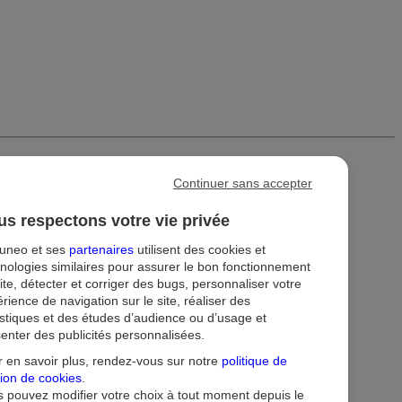
Continuer sans accepter
s respectons votre vie privée
tuneo et ses
partenaires
utilisent des cookies et
nologies similaires pour assurer le bon fonctionnement
ite, détecter et corriger des bugs, personnaliser votre
rience de navigation sur le site, réaliser des
istiques et des études d’audience ou d’usage et
enter des publicités personnalisées.
ion
Droit au compte et clients fragiles
Dispositif d'alerte
 en savoir plus, rendez-vous sur notre
politique de
ion de cookies
.
 pouvez modifier votre choix à tout moment depuis le