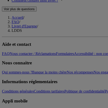
Comment clôturer mon livret ?
Voir plus de questions
Accueil
/
FAQ
/
Livret d'Epargne
/
LDDS
Aide et contact
FAQ
Nous contacter / Réclamations
Formulaires
Accessibilité : non c
Nous connaitre
Qui sommes-nous ?
Banque la moins chère
Nos récompenses
Nos eng
Informations réglementaires
Conditions générales
Conditions tarifaires
Politique de confidentialité
Po
Appli mobile