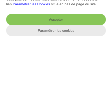
Qui sommes-nous ?
Banque la moins chère
Nos récompenses
Nos
lien
Paramétrer les Cookies
situé en bas de page du site.
engagements RSE
Recrutement
Espace Presse
Informations réglementaires
Accepter
Conditions générales
Conditions tarifaires
Politique de
confidentialité
Politique de cookies
Mentions
Paramétrer les cookies
Paramétrer les cookies
légales
Réglementation
Droit au compte et clients fragiles
Dispositif
d'alerte
Appli mobile
App store
Google Play
Label