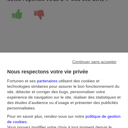
Accueil
/
FAQ
/
Continuer sans accepter
Livret d'Epargne
/
Comment et quand vais-je recevoir mon reçu fiscal lorsque
Nous respectons votre vie privée
j’effectue des dons à des associations avec le LDDS ?
Fortuneo et ses
partenaires
utilisent des cookies et
technologies similaires pour assurer le bon fonctionnement du
Aide et contact
site, détecter et corriger des bugs, personnaliser votre
expérience de navigation sur le site, réaliser des statistiques et
FAQ
Nous contacter / Réclamations
Formulaires
Accessibilité : non
des études d’audience ou d’usage et présenter des publicités
conforme
Sécurité
Plan du site
personnalisées.
Pour en savoir plus, rendez-vous sur notre
politique de gestion
Nous connaitre
de cookies
.
Vous pouvez modifier votre choix à tout moment depuis le